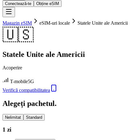
Conectează-te
Obține eSIM
Magazin eSIM
eSIM-uri locale
Statele Unite ale Americii
🇺🇸
Statele Unite ale Americii
Acoperire
T-mobile
5G
Verifică compatibilitatea
Alegeți pachetul.
Nelimitat
Standard
1 zi