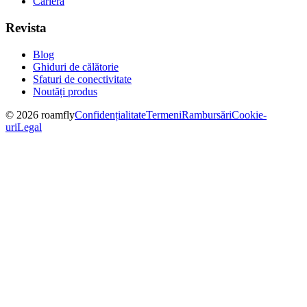
Carieră
Revista
Blog
Ghiduri de călătorie
Sfaturi de conectivitate
Noutăți produs
© 2026 roamfly
Confidențialitate
Termeni
Rambursări
Cookie-
uri
Legal