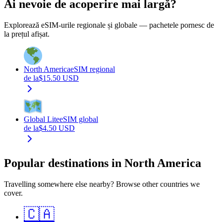
Ai nevoie de acoperire mai largă?
Explorează eSIM-urile regionale și globale — pachetele pornesc de
la prețul afișat.
North America
eSIM regional
de la
$
15.50
USD
Global Lite
eSIM global
de la
$
4.50
USD
Popular destinations in North America
Travelling somewhere else nearby? Browse other countries we
cover.
🇨🇦