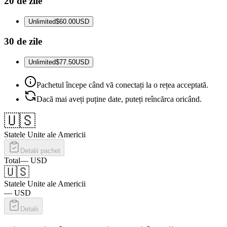
20 de zile
Unlimited
$60.00
USD
30 de zile
Unlimited
$77.50
USD
Pachetul începe când vă conectați la o rețea acceptată.
Dacă mai aveți puține date, puteți reîncărca oricând.
🇺🇸
Statele Unite ale Americii
Detalii pachet
Total
—
USD
🇺🇸
Statele Unite ale Americii
—
USD
Detalii