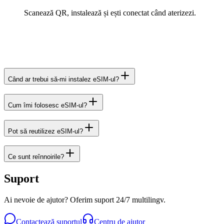
Scanează QR, instalează și ești conectat când aterizezi.
Când ar trebui să-mi instalez eSIM-ul?
Cum îmi folosesc eSIM-ul?
Pot să reutilizez eSIM-ul?
Ce sunt reînnoirile?
Suport
Ai nevoie de ajutor? Oferim suport 24/7 multilingv.
Contactează suportul
Centru de ajutor