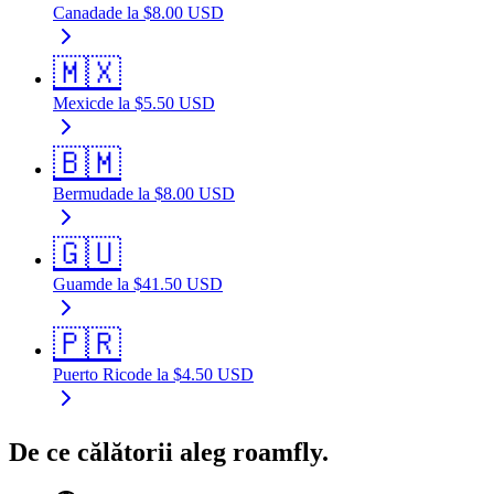
Canada
de la
$
8.00
USD
🇲🇽
Mexic
de la
$
5.50
USD
🇧🇲
Bermuda
de la
$
8.00
USD
🇬🇺
Guam
de la
$
41.50
USD
🇵🇷
Puerto Rico
de la
$
4.50
USD
De ce călătorii aleg roamfly.