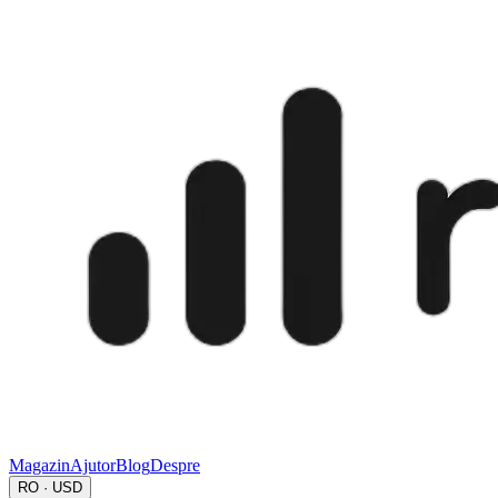
Magazin
Ajutor
Blog
Despre
RO · USD