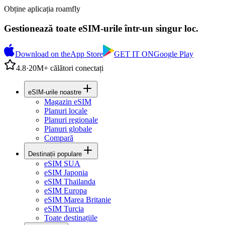
Obține aplicația roamfly
Gestionează toate eSIM-urile într-un singur loc.
Download on the
App Store
GET IT ON
Google Play
4.8
·
20M+ călători conectați
eSIM-urile noastre
Magazin eSIM
Planuri locale
Planuri regionale
Planuri globale
Compară
Destinații populare
eSIM SUA
eSIM Japonia
eSIM Thailanda
eSIM Europa
eSIM Marea Britanie
eSIM Turcia
Toate destinațiile