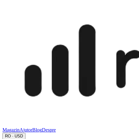
Magazin
Ajutor
Blog
Despre
RO · USD