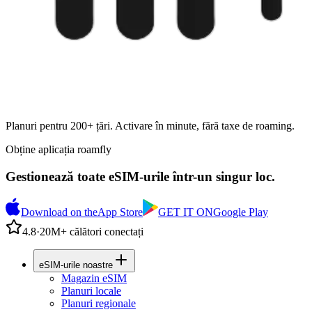
Planuri pentru 200+ țări. Activare în minute, fără taxe de roaming.
Obține aplicația roamfly
Gestionează toate eSIM-urile într-un singur loc.
Download on the
App Store
GET IT ON
Google Play
4.8
·
20M+ călători conectați
eSIM-urile noastre
Magazin eSIM
Planuri locale
Planuri regionale