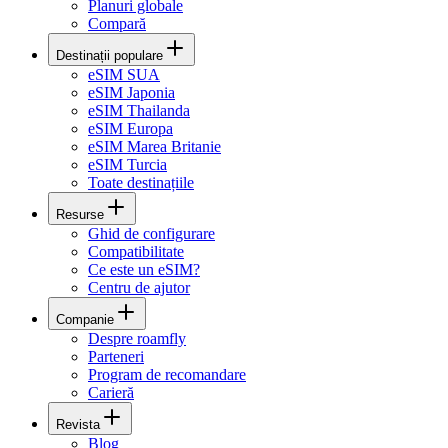
Planuri globale
Compară
Destinații populare
eSIM SUA
eSIM Japonia
eSIM Thailanda
eSIM Europa
eSIM Marea Britanie
eSIM Turcia
Toate destinațiile
Resurse
Ghid de configurare
Compatibilitate
Ce este un eSIM?
Centru de ajutor
Companie
Despre roamfly
Parteneri
Program de recomandare
Carieră
Revista
Blog