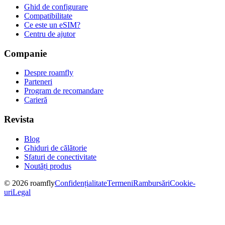
Ghid de configurare
Compatibilitate
Ce este un eSIM?
Centru de ajutor
Companie
Despre roamfly
Parteneri
Program de recomandare
Carieră
Revista
Blog
Ghiduri de călătorie
Sfaturi de conectivitate
Noutăți produs
© 2026 roamfly
Confidențialitate
Termeni
Rambursări
Cookie-
uri
Legal