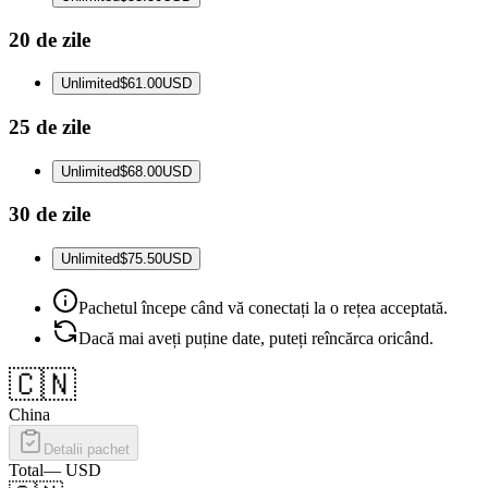
20 de zile
Unlimited
$61.00
USD
25 de zile
Unlimited
$68.00
USD
30 de zile
Unlimited
$75.50
USD
Pachetul începe când vă conectați la o rețea acceptată.
Dacă mai aveți puține date, puteți reîncărca oricând.
🇨🇳
China
Detalii pachet
Total
—
USD