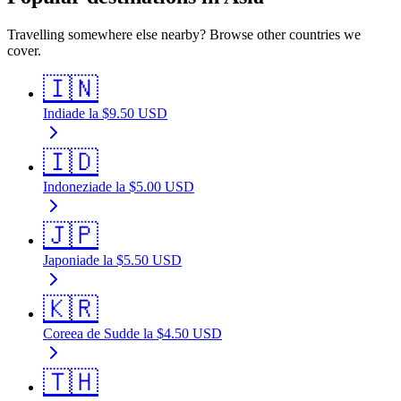
Travelling somewhere else nearby? Browse other countries we
cover.
🇮🇳
India
de la
$
9.50
USD
🇮🇩
Indonezia
de la
$
5.00
USD
🇯🇵
Japonia
de la
$
5.50
USD
🇰🇷
Coreea de Sud
de la
$
4.50
USD
🇹🇭