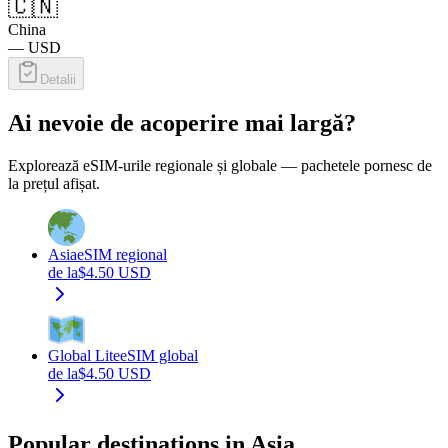
🇨🇳
China
—
USD
Detalii
Ai nevoie de acoperire mai largă?
Explorează eSIM-urile regionale și globale — pachetele pornesc de
la prețul afișat.
Asia
eSIM regional
de la
$
4.50
USD
Global Lite
eSIM global
de la
$
4.50
USD
Popular destinations in Asia