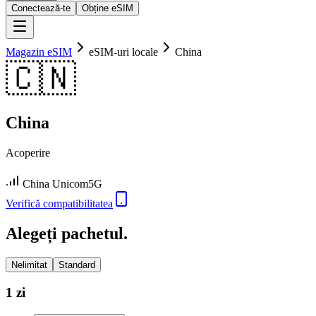
Conectează-te
Obține eSIM
Magazin eSIM
eSIM-uri locale
China
🇨🇳
China
Acoperire
China Unicom
5G
Verifică compatibilitatea
Alegeți pachetul.
Nelimitat
Standard
1 zi