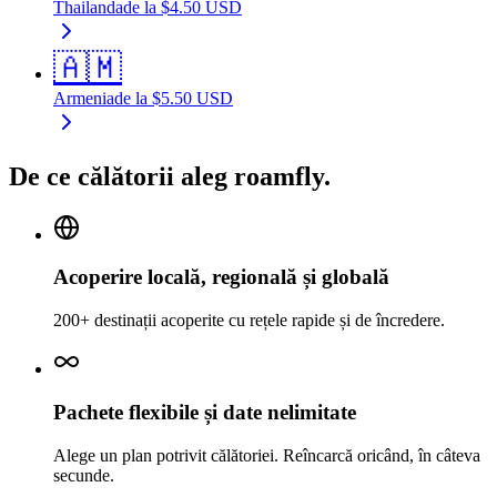
Thailanda
de la
$
4.50
USD
🇦🇲
Armenia
de la
$
5.50
USD
De ce călătorii aleg roamfly.
Acoperire locală, regională și globală
200+ destinații acoperite cu rețele rapide și de încredere.
Pachete flexibile și date nelimitate
Alege un plan potrivit călătoriei. Reîncarcă oricând, în câteva
secunde.