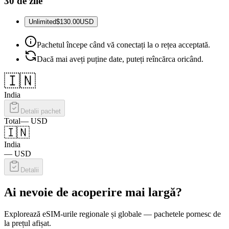
30 de zile
Unlimited
$130.00
USD
Pachetul începe când vă conectați la o rețea acceptată.
Dacă mai aveți puține date, puteți reîncărca oricând.
🇮🇳
India
Detalii pachet
Total
—
USD
🇮🇳
India
—
USD
Detalii
Ai nevoie de acoperire mai largă?
Explorează eSIM-urile regionale și globale — pachetele pornesc de
la prețul afișat.