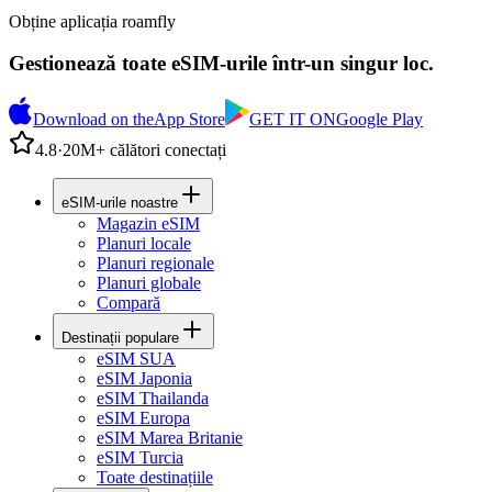
Obține aplicația roamfly
Gestionează toate eSIM-urile într-un singur loc.
Download on the
App Store
GET IT ON
Google Play
4.8
·
20M+ călători conectați
eSIM-urile noastre
Magazin eSIM
Planuri locale
Planuri regionale
Planuri globale
Compară
Destinații populare
eSIM SUA
eSIM Japonia
eSIM Thailanda
eSIM Europa
eSIM Marea Britanie
eSIM Turcia
Toate destinațiile