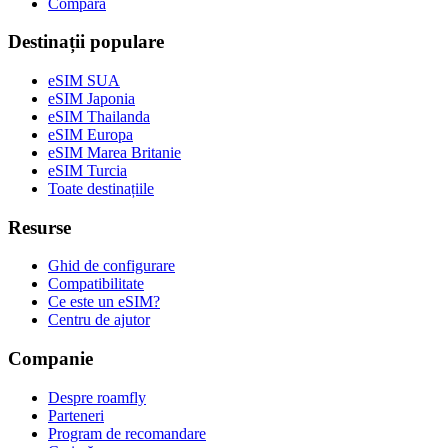
Compară
Destinații populare
eSIM SUA
eSIM Japonia
eSIM Thailanda
eSIM Europa
eSIM Marea Britanie
eSIM Turcia
Toate destinațiile
Resurse
Ghid de configurare
Compatibilitate
Ce este un eSIM?
Centru de ajutor
Companie
Despre roamfly
Parteneri
Program de recomandare