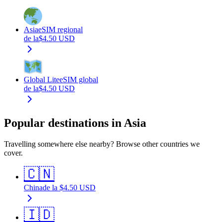
Asia
eSIM regional
de la
$
4.50
USD
Global Lite
eSIM global
de la
$
4.50
USD
Popular destinations in Asia
Travelling somewhere else nearby? Browse other countries we
cover.
🇨🇳
China
de la
$
4.50
USD
🇮🇩