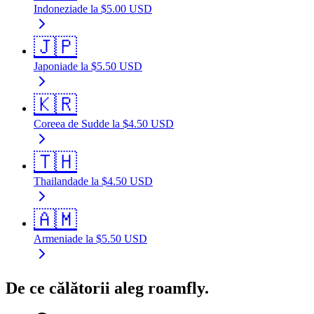
Indonezia
de la
$
5.00
USD
🇯🇵
Japonia
de la
$
5.50
USD
🇰🇷
Coreea de Sud
de la
$
4.50
USD
🇹🇭
Thailanda
de la
$
4.50
USD
🇦🇲
Armenia
de la
$
5.50
USD
De ce călătorii aleg roamfly.