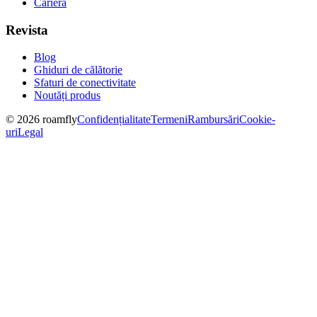
Carieră
Revista
Blog
Ghiduri de călătorie
Sfaturi de conectivitate
Noutăți produs
© 2026 roamfly
Confidențialitate
Termeni
Rambursări
Cookie-
uri
Legal