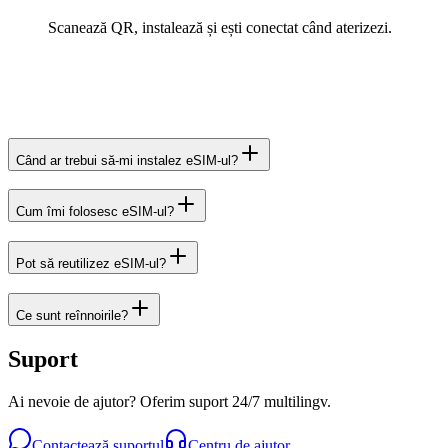
Scanează QR, instalează și ești conectat când aterizezi.
Când ar trebui să-mi instalez eSIM-ul?
Cum îmi folosesc eSIM-ul?
Pot să reutilizez eSIM-ul?
Ce sunt reînnoirile?
Suport
Ai nevoie de ajutor? Oferim suport 24/7 multilingv.
Contactează suportul
Centru de ajutor