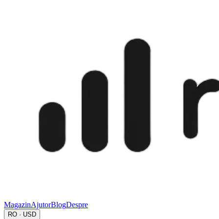
Magazin
Ajutor
Blog
Despre
RO · USD