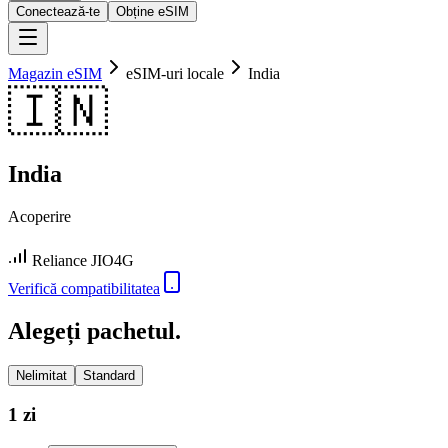
Conectează-te
Obține eSIM
Magazin eSIM
eSIM-uri locale
India
🇮🇳
India
Acoperire
Reliance JIO
4G
Verifică compatibilitatea
Alegeți pachetul.
Nelimitat
Standard
1 zi