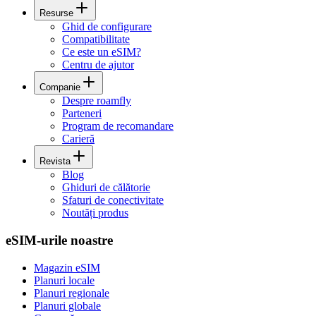
Resurse
Ghid de configurare
Compatibilitate
Ce este un eSIM?
Centru de ajutor
Companie
Despre roamfly
Parteneri
Program de recomandare
Carieră
Revista
Blog
Ghiduri de călătorie
Sfaturi de conectivitate
Noutăți produs
eSIM-urile noastre
Magazin eSIM
Planuri locale
Planuri regionale
Planuri globale