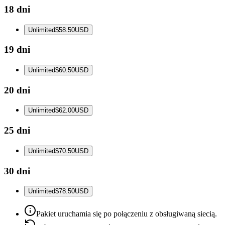
18 dni
Unlimited
$58.50
USD
19 dni
Unlimited
$60.50
USD
20 dni
Unlimited
$62.00
USD
25 dni
Unlimited
$70.50
USD
30 dni
Unlimited
$78.50
USD
Pakiet uruchamia się po połączeniu z obsługiwaną siecią.