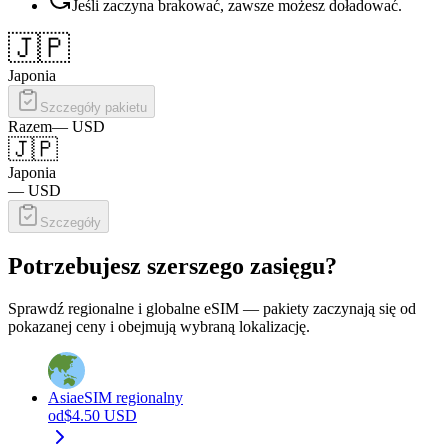
Jeśli zaczyna brakować, zawsze możesz doładować.
🇯🇵
Japonia
Szczegóły pakietu
Razem
—
USD
🇯🇵
Japonia
—
USD
Szczegóły
Potrzebujesz szerszego zasięgu?
Sprawdź regionalne i globalne eSIM — pakiety zaczynają się od
pokazanej ceny i obejmują wybraną lokalizację.
Asia
eSIM regionalny
od
$
4.50
USD