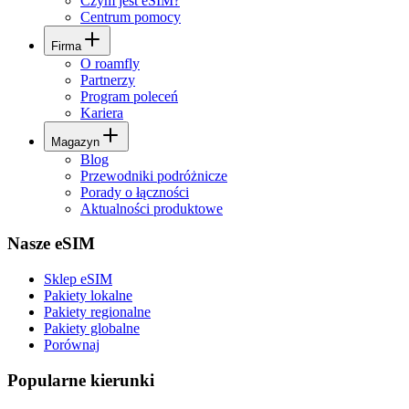
Czym jest eSIM?
Centrum pomocy
Firma
O roamfly
Partnerzy
Program poleceń
Kariera
Magazyn
Blog
Przewodniki podróżnicze
Porady o łączności
Aktualności produktowe
Nasze eSIM
Sklep eSIM
Pakiety lokalne
Pakiety regionalne
Pakiety globalne
Porównaj
Popularne kierunki