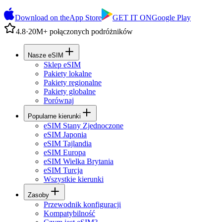
Download on the
App Store
GET IT ON
Google Play
4.8
·
20M+ połączonych podróżników
Nasze eSIM
Sklep eSIM
Pakiety lokalne
Pakiety regionalne
Pakiety globalne
Porównaj
Popularne kierunki
eSIM Stany Zjednoczone
eSIM Japonia
eSIM Tajlandia
eSIM Europa
eSIM Wielka Brytania
eSIM Turcja
Wszystkie kierunki
Zasoby
Przewodnik konfiguracji
Kompatybilność