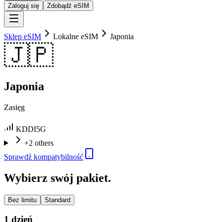
Zaloguj się
Zdobądź eSIM
Sklep eSIM
Lokalne eSIM
Japonia
🇯🇵
Japonia
Zasięg
KDDI
5G
+2 others
Sprawdź kompatybilność
Wybierz swój pakiet.
Bez limitu
Standard
1 dzień