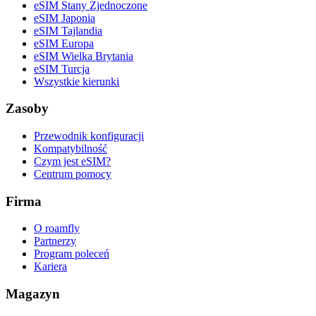
eSIM Stany Zjednoczone
eSIM Japonia
eSIM Tajlandia
eSIM Europa
eSIM Wielka Brytania
eSIM Turcja
Wszystkie kierunki
Zasoby
Przewodnik konfiguracji
Kompatybilność
Czym jest eSIM?
Centrum pomocy
Firma
O roamfly
Partnerzy
Program poleceń
Kariera
Magazyn