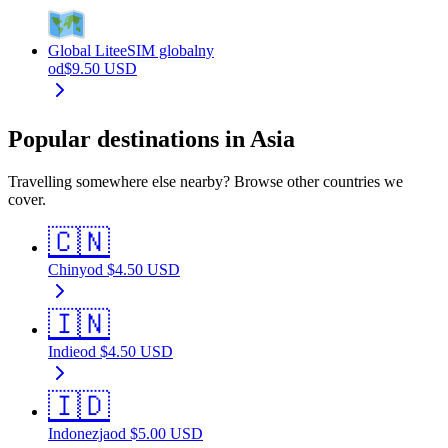
Global Lite
eSIM globalny
od
$
9.50
USD
Popular destinations in Asia
Travelling somewhere else nearby? Browse other countries we
cover.
🇨🇳
Chiny
od
$
4.50
USD
🇮🇳
Indie
od
$
4.50
USD
🇮🇩
Indonezja
od
$
5.00
USD