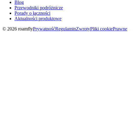
Blog
Przewodniki podróżnicze
Porady o łączności
Aktualności produktowe
© 2026 roamfly
Prywatność
Regulamin
Zwroty
Pliki cookie
Prawne