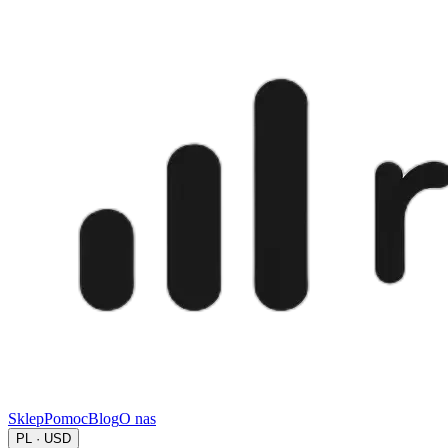
Sklep
Pomoc
Blog
O nas
PL · USD