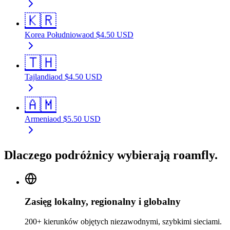
🇰🇷
Korea Południowa
od
$
4.50
USD
🇹🇭
Tajlandia
od
$
4.50
USD
🇦🇲
Armenia
od
$
5.50
USD
Dlaczego podróżnicy wybierają roamfly.
Zasięg lokalny, regionalny i globalny
200+ kierunków objętych niezawodnymi, szybkimi sieciami.