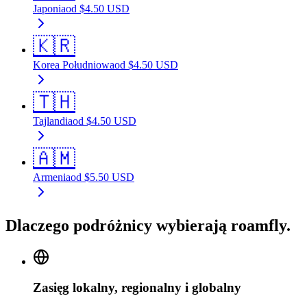
Japonia
od
$
4.50
USD
🇰🇷
Korea Południowa
od
$
4.50
USD
🇹🇭
Tajlandia
od
$
4.50
USD
🇦🇲
Armenia
od
$
5.50
USD
Dlaczego podróżnicy wybierają roamfly.
Zasięg lokalny, regionalny i globalny