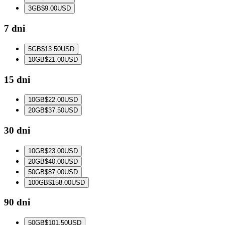
3
GB
$9.00
USD
7 dni
5
GB
$13.50
USD
10
GB
$21.00
USD
15 dni
10
GB
$22.00
USD
20
GB
$37.50
USD
30 dni
10
GB
$23.00
USD
20
GB
$40.00
USD
50
GB
$87.00
USD
100
GB
$158.00
USD
90 dni
50
GB
$101.50
USD