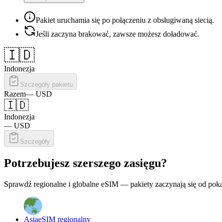
Pakiet uruchamia się po połączeniu z obsługiwaną siecią.
Jeśli zaczyna brakować, zawsze możesz doładować.
🇮🇩
Indonezja
Szczegóły pakietu
Razem
—
USD
🇮🇩
Indonezja
—
USD
Szczegóły
Potrzebujesz szerszego zasięgu?
Sprawdź regionalne i globalne eSIM — pakiety zaczynają się od poka
Asia
eSIM regionalny