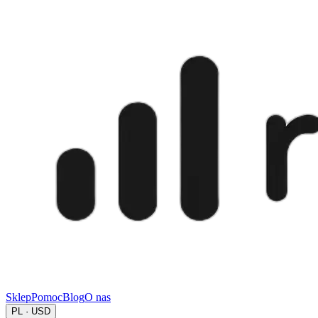
Sklep
Pomoc
Blog
O nas
PL · USD