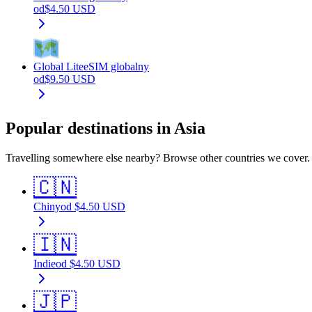
od
$
4.50
USD
Global Lite
eSIM globalny
od
$
9.50
USD
Popular destinations in Asia
Travelling somewhere else nearby? Browse other countries we cover.
🇨🇳
Chiny
od
$
4.50
USD
🇮🇳
Indie
od
$
4.50
USD
🇯🇵