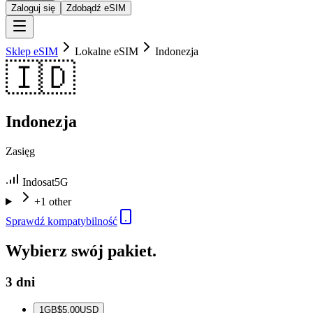
Zaloguj się
Zdobądź eSIM
Sklep eSIM
Lokalne eSIM
Indonezja
🇮🇩
Indonezja
Zasięg
Indosat
5G
+1 other
Sprawdź kompatybilność
Wybierz swój pakiet.
3 dni
1
GB
$5.00
USD