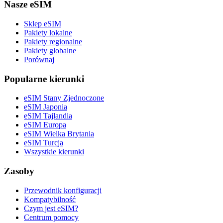
Nasze eSIM
Sklep eSIM
Pakiety lokalne
Pakiety regionalne
Pakiety globalne
Porównaj
Popularne kierunki
eSIM Stany Zjednoczone
eSIM Japonia
eSIM Tajlandia
eSIM Europa
eSIM Wielka Brytania
eSIM Turcja
Wszystkie kierunki
Zasoby
Przewodnik konfiguracji
Kompatybilność
Czym jest eSIM?
Centrum pomocy