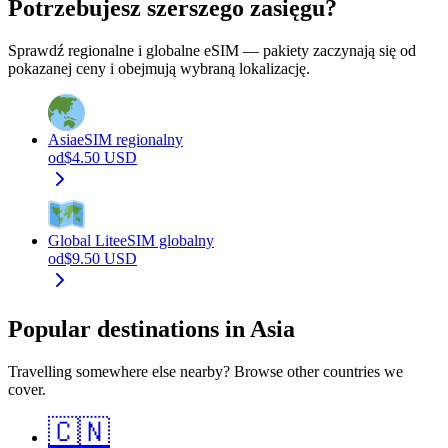
Potrzebujesz szerszego zasięgu?
Sprawdź regionalne i globalne eSIM — pakiety zaczynają się od
pokazanej ceny i obejmują wybraną lokalizację.
Asia
eSIM regionalny
od
$
4.50
USD
Global Lite
eSIM globalny
od
$
9.50
USD
Popular destinations in Asia
Travelling somewhere else nearby? Browse other countries we
cover.
🇨🇳