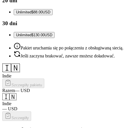
20 dni
Unlimited
$88.00
USD
30 dni
Unlimited
$130.00
USD
Pakiet uruchamia się po połączeniu z obsługiwaną siecią.
Jeśli zaczyna brakować, zawsze możesz doładować.
🇮🇳
Indie
Szczegóły pakietu
Razem
—
USD
🇮🇳
Indie
—
USD
Szczegóły