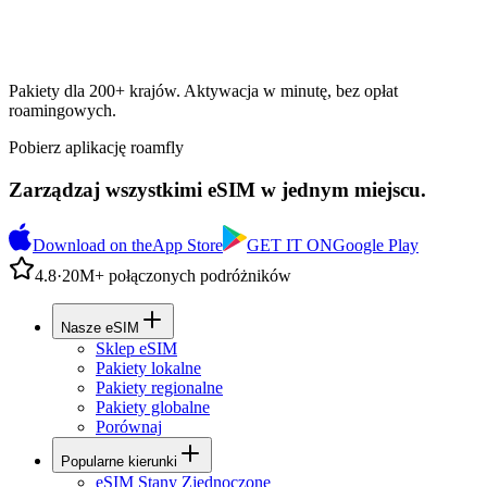
Pakiety dla 200+ krajów. Aktywacja w minutę, bez opłat
roamingowych.
Pobierz aplikację roamfly
Zarządzaj wszystkimi eSIM w jednym miejscu.
Download on the
App Store
GET IT ON
Google Play
4.8
·
20M+ połączonych podróżników
Nasze eSIM
Sklep eSIM
Pakiety lokalne
Pakiety regionalne
Pakiety globalne
Porównaj
Popularne kierunki
eSIM Stany Zjednoczone