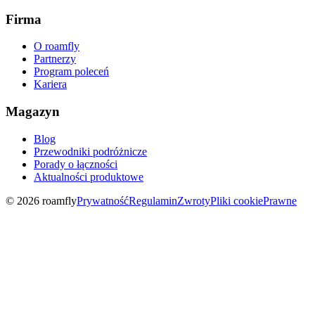
Firma
O roamfly
Partnerzy
Program poleceń
Kariera
Magazyn
Blog
Przewodniki podróżnicze
Porady o łączności
Aktualności produktowe
© 2026 roamfly
Prywatność
Regulamin
Zwroty
Pliki cookie
Prawne