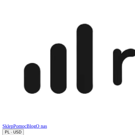
Sklep
Pomoc
Blog
O nas
PL · USD