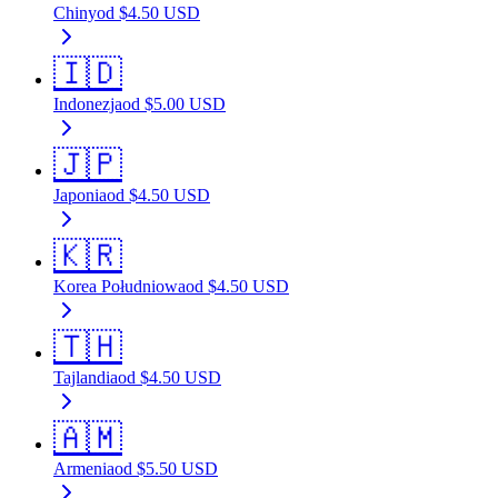
Chiny
od
$
4.50
USD
🇮🇩
Indonezja
od
$
5.00
USD
🇯🇵
Japonia
od
$
4.50
USD
🇰🇷
Korea Południowa
od
$
4.50
USD
🇹🇭
Tajlandia
od
$
4.50
USD
🇦🇲
Armenia
od
$
5.50
USD