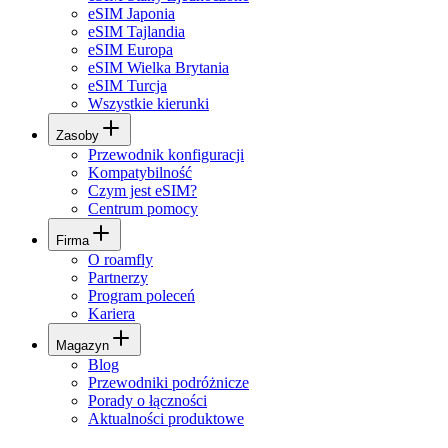
eSIM Japonia
eSIM Tajlandia
eSIM Europa
eSIM Wielka Brytania
eSIM Turcja
Wszystkie kierunki
Zasoby
Przewodnik konfiguracji
Kompatybilność
Czym jest eSIM?
Centrum pomocy
Firma
O roamfly
Partnerzy
Program poleceń
Kariera
Magazyn
Blog
Przewodniki podróżnicze
Porady o łączności
Aktualności produktowe