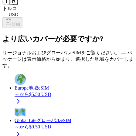
🇹🇷
トルコ
—
USD
詳細
より広いカバーが必要ですか?
リージョナルおよびグローバルeSIMをご覧ください。 — パ
ッケージは表示価格から始まり、選択した地域をカバーしま
す。
Europe
地域eSIM
～から
$
5.50
USD
Global Lite
グローバルeSIM
～から
$
9.50
USD