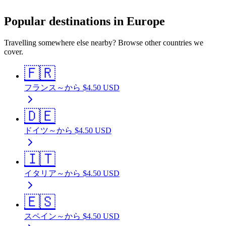
Popular destinations in Europe
Travelling somewhere else nearby? Browse other countries we
cover.
🇫🇷
フランス
～から
$
4.50
USD
🇩🇪
ドイツ
～から
$
4.50
USD
🇮🇹
イタリア
～から
$
4.50
USD
🇪🇸
スペイン
～から
$
4.50
USD