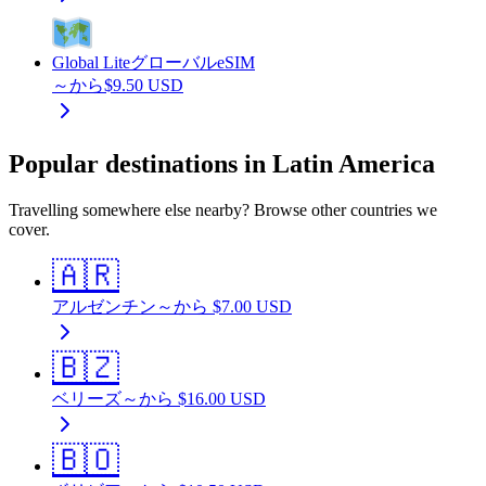
Global Lite
グローバルeSIM
～から
$
9.50
USD
Popular destinations in Latin America
Travelling somewhere else nearby? Browse other countries we
cover.
🇦🇷
アルゼンチン
～から
$
7.00
USD
🇧🇿
ベリーズ
～から
$
16.00
USD
🇧🇴