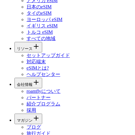
アメリカ eSIM
日本のeSIM
タイのeSIM
ヨーロッパ eSIM
イギリス eSIM
トルコ eSIM
すべての地域
リソース
セットアップガイド
対応端末
eSIMとは?
ヘルプセンター
会社情報
roamflyについて
パートナー
紹介プログラム
採用
マガジン
ブログ
旅行ガイド