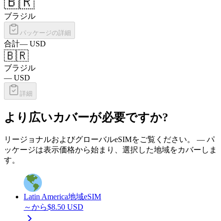
🇧🇷
ブラジル
パッケージの詳細
合計
—
USD
🇧🇷
ブラジル
—
USD
詳細
より広いカバーが必要ですか?
リージョナルおよびグローバルeSIMをご覧ください。 — パ
ッケージは表示価格から始まり、選択した地域をカバーしま
す。
Latin America
地域eSIM
～から
$
8.50
USD