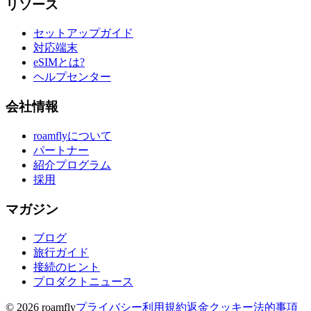
リソース
セットアップガイド
対応端末
eSIMとは?
ヘルプセンター
会社情報
roamflyについて
パートナー
紹介プログラム
採用
マガジン
ブログ
旅行ガイド
接続のヒント
プロダクトニュース
© 2026 roamfly
プライバシー
利用規約
返金
クッキー
法的事項