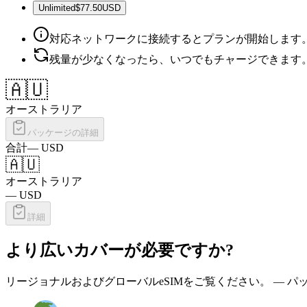
Unlimited
$77.50
USD
対応ネットワークに接続するとプランが開始します
残量が少なくなったら、いつでもチャージできます
🇦🇺
オーストラリア
パッケージの詳細
合計
—
USD
🇦🇺
オーストラリア
—
USD
詳細
より広いカバーが必要ですか?
リージョナルおよびグローバルeSIMをご覧ください。 — 