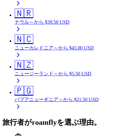
🇳🇷
ナウル
～から
$
39.50
USD
🇳🇨
ニューカレドニア
～から
$
45.00
USD
🇳🇿
ニュージーランド
～から
$
5.50
USD
🇵🇬
パプアニューギニア
～から
$
21.50
USD
旅行者がroamflyを選ぶ理由。