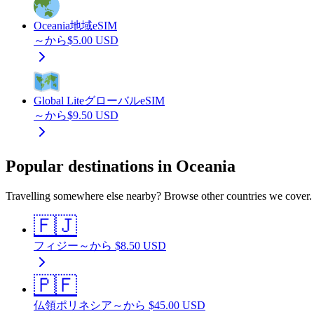
Oceania
地域eSIM
～から
$
5.00
USD
Global Lite
グローバルeSIM
～から
$
9.50
USD
Popular destinations in Oceania
Travelling somewhere else nearby? Browse other countries we cover.
🇫🇯
フィジー
～から
$
8.50
USD
🇵🇫
仏領ポリネシア
～から
$
45.00
USD