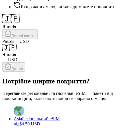
Якщо даних мало, ви завжди можете поповнити.
🇯🇵
Японія
Деталі пакета
Разом
—
USD
🇯🇵
Японія
—
USD
Деталі
Потрібне ширше покриття?
Перегляньте регіональні та глобальні eSIM — пакети від
показаної ціни, включають покриття обраного місця.
Asia
Регіональний eSIM
від
$
4.50
USD