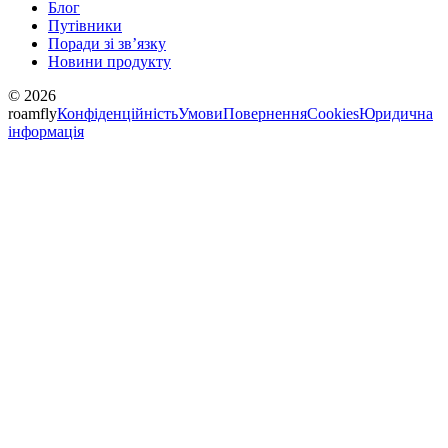
Блог
Путівники
Поради зі звʼязку
Новини продукту
© 2026
roamfly
Конфіденційність
Умови
Повернення
Cookies
Юридична
інформація