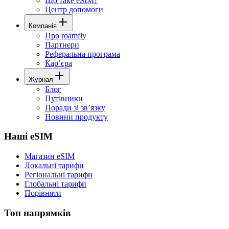
Що таке eSIM?
Центр допомоги
Компанія
Про roamfly
Партнери
Реферальна програма
Карʼєра
Журнал
Блог
Путівники
Поради зі звʼязку
Новини продукту
Наші eSIM
Магазин eSIM
Локальні тарифи
Регіональні тарифи
Глобальні тарифи
Порівняти
Топ напрямків