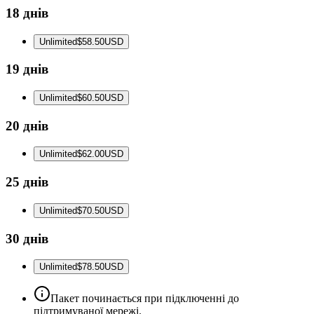
18 днів
Unlimited
$58.50
USD
19 днів
Unlimited
$60.50
USD
20 днів
Unlimited
$62.00
USD
25 днів
Unlimited
$70.50
USD
30 днів
Unlimited
$78.50
USD
Пакет починається при підключенні до
підтримуваної мережі.