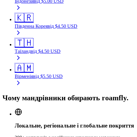
Індонезія
від
$
5.00
USD
🇰🇷
Південна Корея
від
$
4.50
USD
🇹🇭
Таїланд
від
$
4.50
USD
🇦🇲
Вірменія
від
$
5.50
USD
Чому мандрівники обирають roamfly.
Локальне, регіональне і глобальне покриття