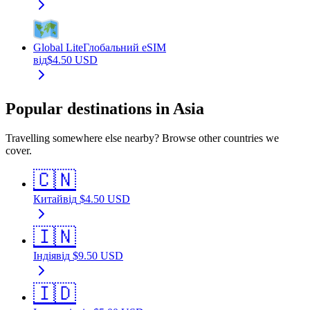
Global Lite
Глобальний eSIM
від
$
4.50
USD
Popular destinations in Asia
Travelling somewhere else nearby? Browse other countries we
cover.
🇨🇳
Китай
від
$
4.50
USD
🇮🇳
Індія
від
$
9.50
USD
🇮🇩