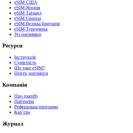
eSIM США
eSIM Японія
eSIM Таїланд
eSIM Європа
eSIM Велика Британія
eSIM Туреччина
Усі напрямки
Ресурси
Інструкція
Сумісність
Що таке eSIM?
Центр допомоги
Компанія
Про roamfly
Партнери
Реферальна програма
Карʼєра
Журнал