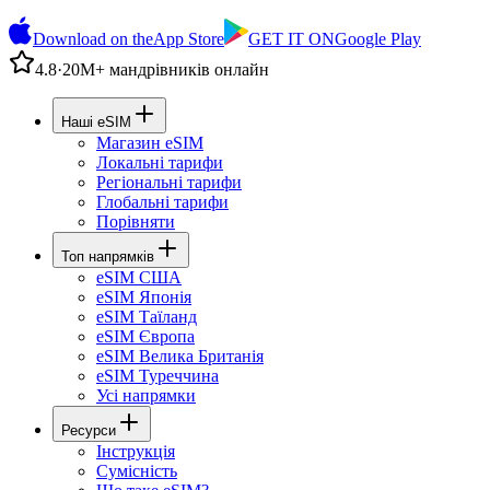
Download on the
App Store
GET IT ON
Google Play
4.8
·
20М+ мандрівників онлайн
Наші eSIM
Магазин eSIM
Локальні тарифи
Регіональні тарифи
Глобальні тарифи
Порівняти
Топ напрямків
eSIM США
eSIM Японія
eSIM Таїланд
eSIM Європа
eSIM Велика Британія
eSIM Туреччина
Усі напрямки
Ресурси
Інструкція
Сумісність