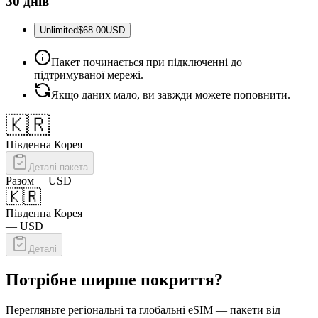
30 днів
Unlimited
$68.00
USD
Пакет починається при підключенні до
підтримуваної мережі.
Якщо даних мало, ви завжди можете поповнити.
🇰🇷
Південна Корея
Деталі пакета
Разом
—
USD
🇰🇷
Південна Корея
—
USD
Деталі
Потрібне ширше покриття?
Перегляньте регіональні та глобальні eSIM — пакети від