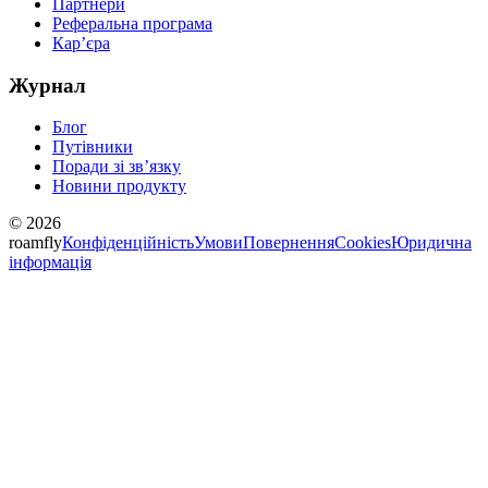
Партнери
Реферальна програма
Карʼєра
Журнал
Блог
Путівники
Поради зі звʼязку
Новини продукту
© 2026
roamfly
Конфіденційність
Умови
Повернення
Cookies
Юридична
інформація