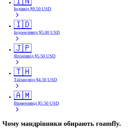
🇮🇳
Індія
від
$
9.50
USD
🇮🇩
Індонезія
від
$
5.00
USD
🇯🇵
Японія
від
$
5.50
USD
🇹🇭
Таїланд
від
$
4.50
USD
🇦🇲
Вірменія
від
$
5.50
USD
Чому мандрівники обирають roamfly.