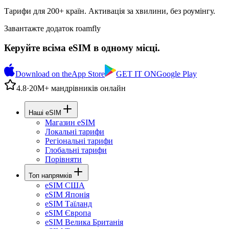
Тарифи для 200+ країн. Активація за хвилини, без роумінгу.
Завантажте додаток roamfly
Керуйте всіма eSIM в одному місці.
Download on the
App Store
GET IT ON
Google Play
4.8
·
20М+ мандрівників онлайн
Наші eSIM
Магазин eSIM
Локальні тарифи
Регіональні тарифи
Глобальні тарифи
Порівняти
Топ напрямків
eSIM США
eSIM Японія
eSIM Таїланд
eSIM Європа
eSIM Велика Британія