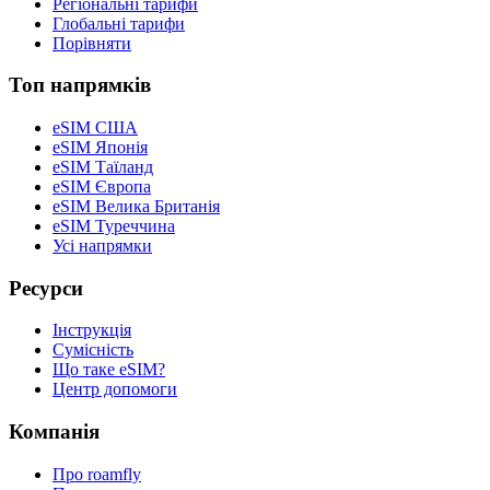
Регіональні тарифи
Глобальні тарифи
Порівняти
Топ напрямків
eSIM США
eSIM Японія
eSIM Таїланд
eSIM Європа
eSIM Велика Британія
eSIM Туреччина
Усі напрямки
Ресурси
Інструкція
Сумісність
Що таке eSIM?
Центр допомоги
Компанія
Про roamfly