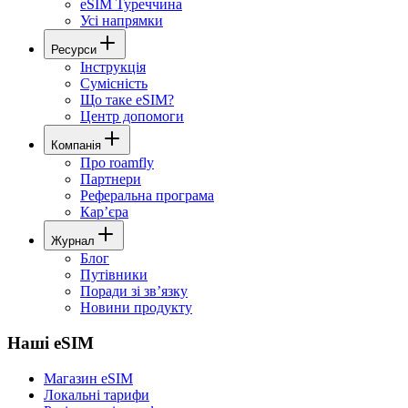
eSIM Туреччина
Усі напрямки
Ресурси
Інструкція
Сумісність
Що таке eSIM?
Центр допомоги
Компанія
Про roamfly
Партнери
Реферальна програма
Карʼєра
Журнал
Блог
Путівники
Поради зі звʼязку
Новини продукту
Наші eSIM
Магазин eSIM
Локальні тарифи