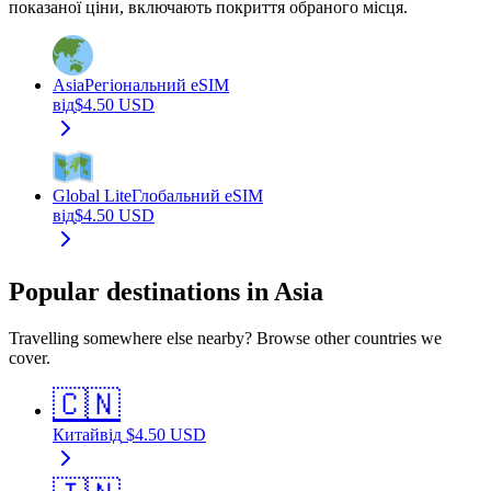
показаної ціни, включають покриття обраного місця.
Asia
Регіональний eSIM
від
$
4.50
USD
Global Lite
Глобальний eSIM
від
$
4.50
USD
Popular destinations in Asia
Travelling somewhere else nearby? Browse other countries we
cover.
🇨🇳
Китай
від
$
4.50
USD