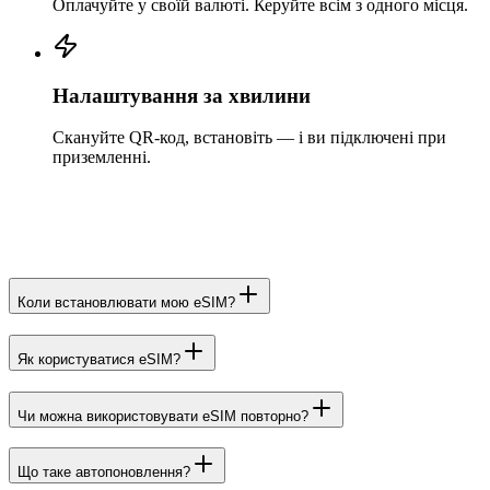
Оплачуйте у своїй валюті. Керуйте всім з одного місця.
Налаштування за хвилини
Скануйте QR-код, встановіть — і ви підключені при
приземленні.
Коли встановлювати мою eSIM?
Як користуватися eSIM?
Чи можна використовувати eSIM повторно?
Що таке автопоновлення?