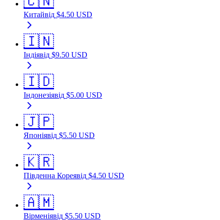
🇨🇳
Китай
від
$
4.50
USD
🇮🇳
Індія
від
$
9.50
USD
🇮🇩
Індонезія
від
$
5.00
USD
🇯🇵
Японія
від
$
5.50
USD
🇰🇷
Південна Корея
від
$
4.50
USD
🇦🇲
Вірменія
від
$
5.50
USD