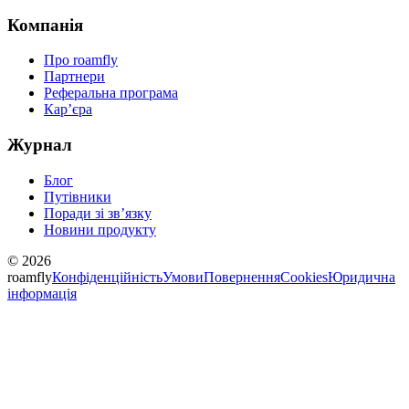
Компанія
Про roamfly
Партнери
Реферальна програма
Карʼєра
Журнал
Блог
Путівники
Поради зі звʼязку
Новини продукту
© 2026
roamfly
Конфіденційність
Умови
Повернення
Cookies
Юридична
інформація