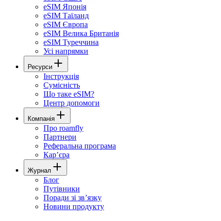
eSIM Японія
eSIM Таїланд
eSIM Європа
eSIM Велика Британія
eSIM Туреччина
Усі напрямки
Ресурси
Інструкція
Сумісність
Що таке eSIM?
Центр допомоги
Компанія
Про roamfly
Партнери
Реферальна програма
Карʼєра
Журнал
Блог
Путівники
Поради зі звʼязку
Новини продукту