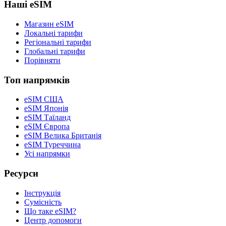
Наші eSIM
Магазин eSIM
Локальні тарифи
Регіональні тарифи
Глобальні тарифи
Порівняти
Топ напрямків
eSIM США
eSIM Японія
eSIM Таїланд
eSIM Європа
eSIM Велика Британія
eSIM Туреччина
Усі напрямки
Ресурси
Інструкція
Сумісність
Що таке eSIM?
Центр допомоги