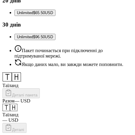
20 днів
Unlimited
$65.50
USD
30 днів
Unlimited
$96.50
USD
Пакет починається при підключенні до
підтримуваної мережі.
Якщо даних мало, ви завжди можете поповнити.
🇹🇭
Таїланд
Деталі пакета
Разом
—
USD
🇹🇭
Таїланд
—
USD
Деталі