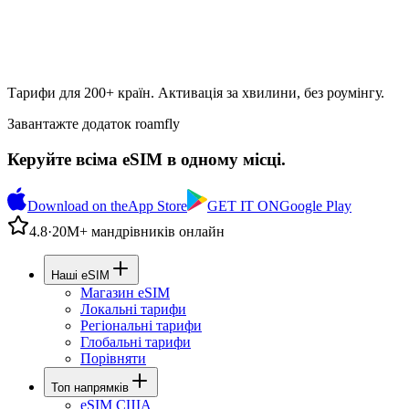
Тарифи для 200+ країн. Активація за хвилини, без роумінгу.
Завантажте додаток roamfly
Керуйте всіма eSIM в одному місці.
Download on the
App Store
GET IT ON
Google Play
4.8
·
20М+ мандрівників онлайн
Наші eSIM
Магазин eSIM
Локальні тарифи
Регіональні тарифи
Глобальні тарифи
Порівняти
Топ напрямків
eSIM США