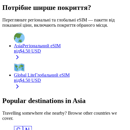
Потрібне ширше покриття?
Перегляньте регіональні та глобальні eSIM — пакети від
показаної ціни, включають покриття обраного місця.
Asia
Регіональний eSIM
від
$
4.50
USD
Global Lite
Глобальний eSIM
від
$
4.50
USD
Popular destinations in Asia
Travelling somewhere else nearby? Browse other countries we
cover.