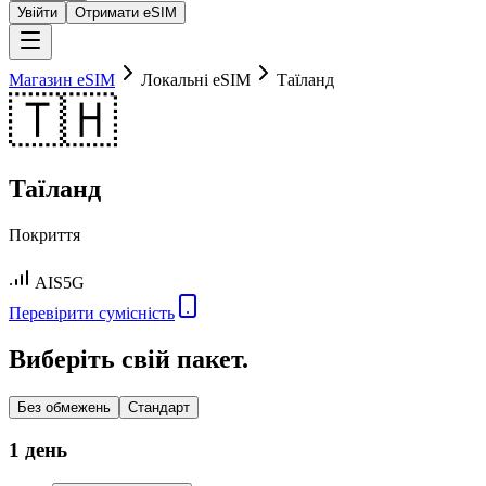
Увійти
Отримати eSIM
Магазин eSIM
Локальні eSIM
Таїланд
🇹🇭
Таїланд
Покриття
AIS
5G
Перевірити сумісність
Виберіть свій пакет.
Без обмежень
Стандарт
1 день