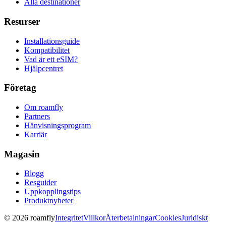
Alla destinationer
Resurser
Installationsguide
Kompatibilitet
Vad är ett eSIM?
Hjälpcentret
Företag
Om roamfly
Partners
Hänvisningsprogram
Karriär
Magasin
Blogg
Resguider
Uppkopplingstips
Produktnyheter
© 2026 roamfly
Integritet
Villkor
Återbetalningar
Cookies
Juridiskt