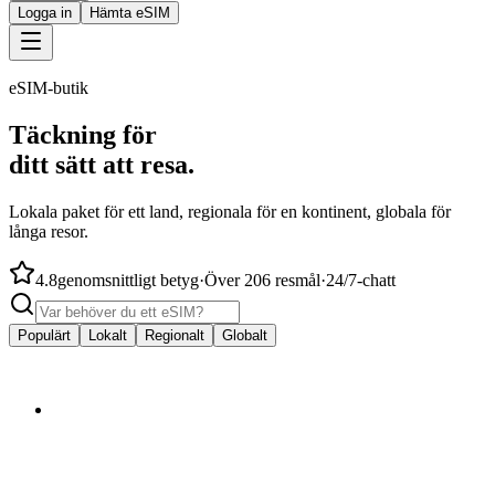
Logga in
Hämta eSIM
eSIM-butik
Täckning för
ditt sätt att resa.
Lokala paket för ett land, regionala för en kontinent, globala för
långa resor.
4.8
genomsnittligt betyg
·
Över 206 resmål
·
24/7-chatt
Populärt
Lokalt
Regionalt
Globalt
från
$4.50
🇦🇺