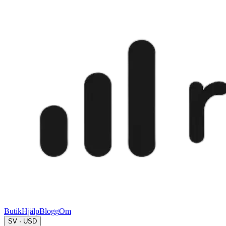
Butik
Hjälp
Blogg
Om
SV · USD