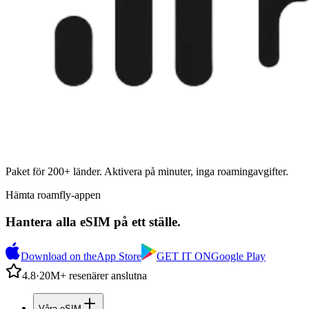
Paket för 200+ länder. Aktivera på minuter, inga roamingavgifter.
Hämta roamfly-appen
Hantera alla eSIM på ett ställe.
Download on the
App Store
GET IT ON
Google Play
4.8
·
20M+ resenärer anslutna
Våra eSIM