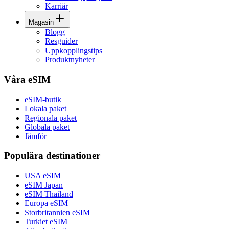
Karriär
Magasin
Blogg
Resguider
Uppkopplingstips
Produktnyheter
Våra eSIM
eSIM-butik
Lokala paket
Regionala paket
Globala paket
Jämför
Populära destinationer
USA eSIM
eSIM Japan
eSIM Thailand
Europa eSIM
Storbritannien eSIM
Turkiet eSIM