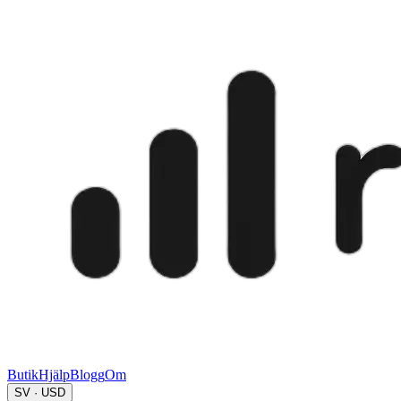
Butik
Hjälp
Blogg
Om
SV · USD