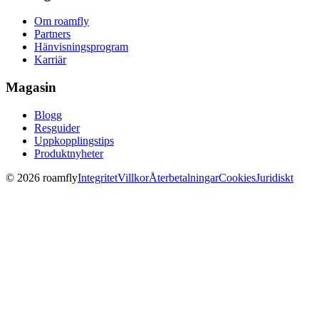
Om roamfly
Partners
Hänvisningsprogram
Karriär
Magasin
Blogg
Resguider
Uppkopplingstips
Produktnyheter
© 2026 roamfly
Integritet
Villkor
Återbetalningar
Cookies
Juridiskt