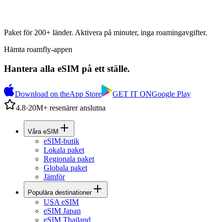
Paket för 200+ länder. Aktivera på minuter, inga roamingavgifter.
Hämta roamfly-appen
Hantera alla eSIM på ett ställe.
Download on the
App Store
GET IT ON
Google Play
4.8
·
20M+ resenärer anslutna
Våra eSIM
eSIM-butik
Lokala paket
Regionala paket
Globala paket
Jämför
Populära destinationer
USA eSIM
eSIM Japan
eSIM Thailand