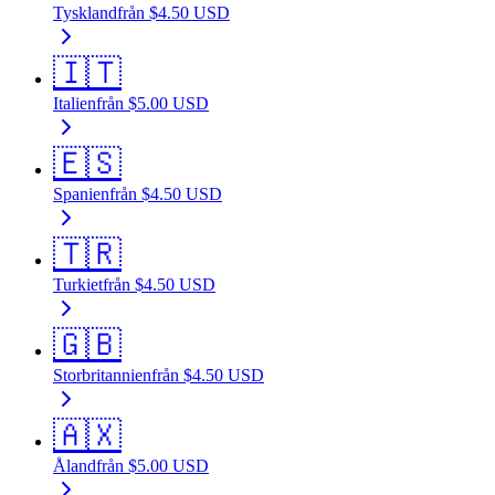
Tyskland
från
$
4.50
USD
🇮🇹
Italien
från
$
5.00
USD
🇪🇸
Spanien
från
$
4.50
USD
🇹🇷
Turkiet
från
$
4.50
USD
🇬🇧
Storbritannien
från
$
4.50
USD
🇦🇽
Åland
från
$
5.00
USD