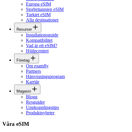
Europa eSIM
Storbritannien eSIM
Turkiet eSIM
Alla destinationer
Resurser
Installationsguide
Kompatibilitet
Vad är ett eSIM?
Hjälpcentret
Företag
Om roamfly
Partners
Hänvisningsprogram
Karriär
Magasin
Blogg
Resguider
Uppkopplingstips
Produktnyheter
Våra eSIM