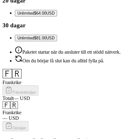
20 dagar
Unlimited
$64.00
USD
30 dagar
Unlimited
$81.00
USD
Paketet startar när du ansluter till ett stödd nätverk.
Om du börjar få slut kan du alltid fylla på.
🇫🇷
Frankrike
Paketdetaljer
Totalt
—
USD
🇫🇷
Frankrike
—
USD
Detaljer