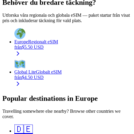
Behöver du bredare täckning?
Utforska våra regionala och globala eSIM — paket startar från visat
pris och inkluderar täckning för vald plats.
Europe
Regionalt eSIM
från
$
5.50
USD
Global Lite
Globalt eSIM
från
$
4.50
USD
Popular destinations in Europe
Travelling somewhere else nearby? Browse other countries we
cover.
🇩🇪