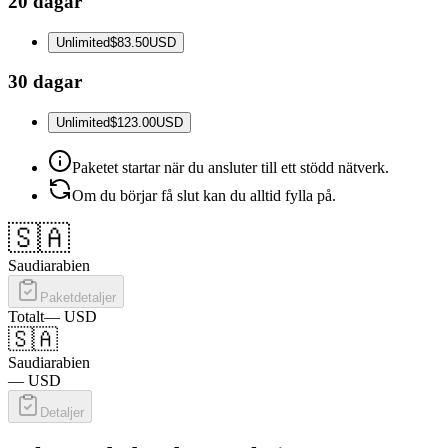
20 dagar
Unlimited
$83.50
USD
30 dagar
Unlimited
$123.00
USD
Paketet startar när du ansluter till ett stödd nätverk.
Om du börjar få slut kan du alltid fylla på.
🇸🇦
Saudiarabien
Paketdetaljer
Totalt
—
USD
🇸🇦
Saudiarabien
—
USD
Detaljer