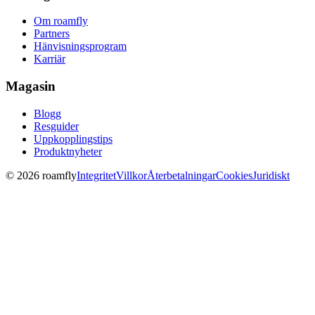
Om roamfly
Partners
Hänvisningsprogram
Karriär
Magasin
Blogg
Resguider
Uppkopplingstips
Produktnyheter
© 2026 roamfly
Integritet
Villkor
Återbetalningar
Cookies
Juridiskt