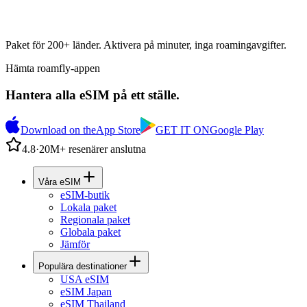
Paket för 200+ länder. Aktivera på minuter, inga roamingavgifter.
Hämta roamfly-appen
Hantera alla eSIM på ett ställe.
Download on the
App Store
GET IT ON
Google Play
4.8
·
20M+ resenärer anslutna
Våra eSIM
eSIM-butik
Lokala paket
Regionala paket
Globala paket
Jämför
Populära destinationer
USA eSIM
eSIM Japan
eSIM Thailand