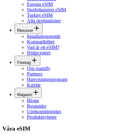
Europa eSIM
Storbritannien eSIM
Turkiet eSIM
Alla destinationer
Resurser
Installationsguide
Kompatibilitet
Vad är ett eSIM?
Hjälpcentret
Företag
Om roamfly
Partners
Hänvisningsprogram
Karriär
Magasin
Blogg
Resguider
Uppkopplingstips
Produktnyheter
Våra eSIM