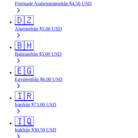
Förenade Arabemiraten
från
$
4.50
USD
🇩🇿
Algeriet
från
$
5.00
USD
🇧🇭
Bahrain
från
$
5.00
USD
🇪🇬
Egypten
från
$
6.00
USD
🇮🇷
Iran
från
$
73.00
USD
🇮🇶
Irak
från
$
30.50
USD