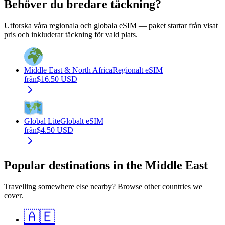
Behöver du bredare täckning?
Utforska våra regionala och globala eSIM — paket startar från visat
pris och inkluderar täckning för vald plats.
Middle East & North Africa
Regionalt eSIM
från
$
16.50
USD
Global Lite
Globalt eSIM
från
$
4.50
USD
Popular destinations in the Middle East
Travelling somewhere else nearby? Browse other countries we
cover.
🇦🇪