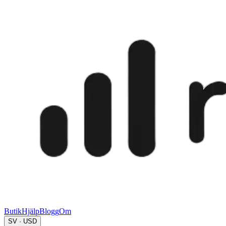
Butik
Hjälp
Blogg
Om
SV · USD