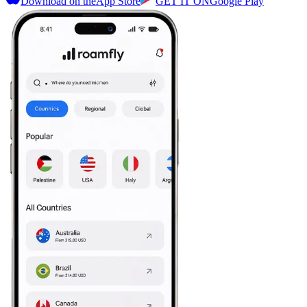
Download on the
App Store
GET IT ON
Google Play