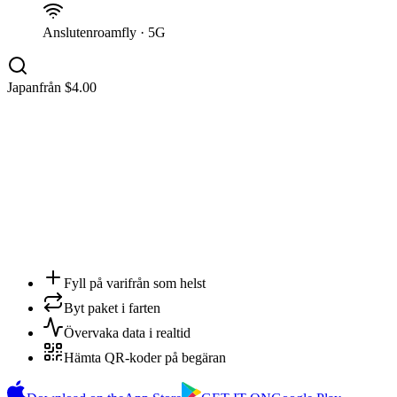
Ansluten
roamfly · 5G
Japan
från $4.00
Order betald
Apple Pay · 5 GB · 30 dagar
Ansluten
roamfly · 5G
Fyll på varifrån som helst
Byt paket i farten
Övervaka data i realtid
Hämta QR-koder på begäran