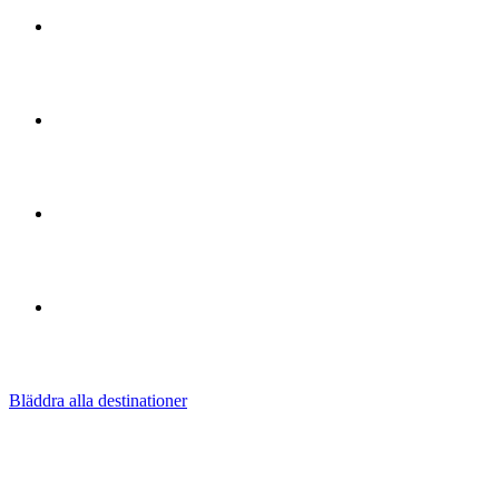
🇹🇭
från
$4.50
🇪🇸
från
$4.50
🇫🇷
från
$4.50
🇲🇽
från
$5.50
Bläddra alla destinationer