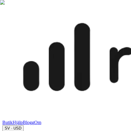
Butik
Hjälp
Blogg
Om
SV · USD