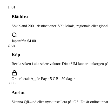
01
Bläddra
Sök bland 200+ destinationer. Välj lokala, regionala eller global
Japan
från $4.00
02
Köp
Betala säkert i alla större valutor. Ditt eSIM landar i inkorgen p
Order betald
Apple Pay · 5 GB · 30 dagar
03
Anslut
Skanna QR-kod eller tryck installera på iOS. Du är online inna