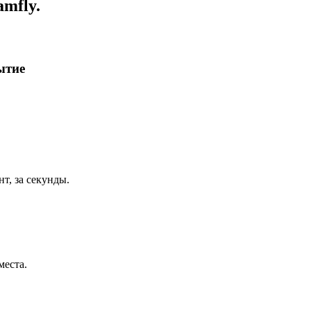
mfly.
ытие
т, за секунды.
места.