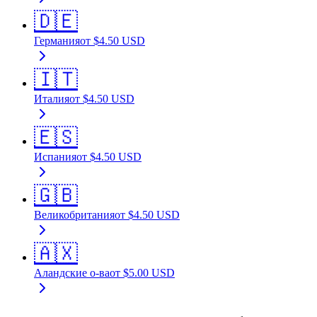
🇩🇪
Германия
от
$
4.50
USD
🇮🇹
Италия
от
$
4.50
USD
🇪🇸
Испания
от
$
4.50
USD
🇬🇧
Великобритания
от
$
4.50
USD
🇦🇽
Аландские о-ва
от
$
5.00
USD