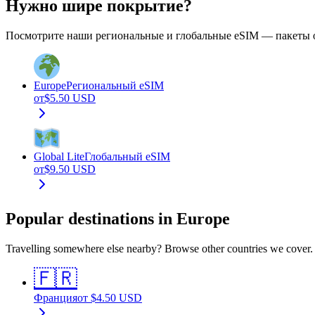
Нужно шире покрытие?
Посмотрите наши региональные и глобальные eSIM — пакеты о
Europe
Региональный eSIM
от
$
5.50
USD
Global Lite
Глобальный eSIM
от
$
9.50
USD
Popular destinations in Europe
Travelling somewhere else nearby? Browse other countries we cover.
🇫🇷
Франция
от
$
4.50
USD