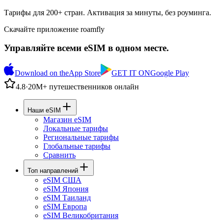
Тарифы для 200+ стран. Активация за минуты, без роуминга.
Скачайте приложение roamfly
Управляйте всеми eSIM в одном месте.
Download on the
App Store
GET IT ON
Google Play
4.8
·
20M+ путешественников онлайн
Наши eSIM
Магазин eSIM
Локальные тарифы
Региональные тарифы
Глобальные тарифы
Сравнить
Топ направлений
eSIM США
eSIM Япония
eSIM Таиланд
eSIM Европа
eSIM Великобритания