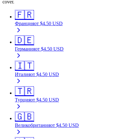
cover.
🇫🇷
Франция
от
$
4.50
USD
🇩🇪
Германия
от
$
4.50
USD
🇮🇹
Италия
от
$
4.50
USD
🇹🇷
Турция
от
$
4.50
USD
🇬🇧
Великобритания
от
$
4.50
USD