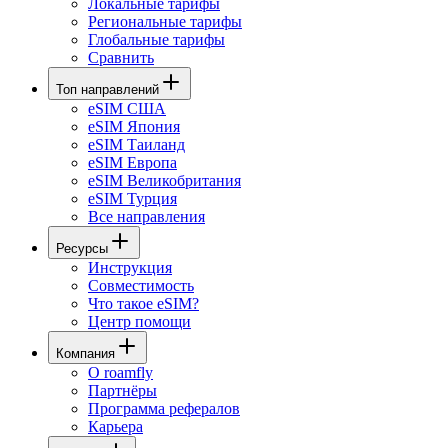
Локальные тарифы
Региональные тарифы
Глобальные тарифы
Сравнить
Топ направлений
eSIM США
eSIM Япония
eSIM Таиланд
eSIM Европа
eSIM Великобритания
eSIM Турция
Все направления
Ресурсы
Инструкция
Совместимость
Что такое eSIM?
Центр помощи
Компания
О roamfly
Партнёры
Программа рефералов
Карьера