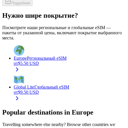
Подробнее
Нужно шире покрытие?
Посмотрите наши региональные и глобальные eSIM —
пакеты от указанной цены, включают покрытие выбранного
места.
Europe
Региональный eSIM
от
$
5.50
USD
Global Lite
Глобальный eSIM
от
$
9.50
USD
Popular destinations in Europe
Travelling somewhere else nearby? Browse other countries we