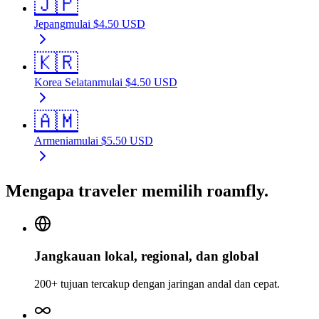
🇯🇵
Jepang
mulai
$
4.50
USD
🇰🇷
Korea Selatan
mulai
$
4.50
USD
🇦🇲
Armenia
mulai
$
5.50
USD
Mengapa traveler memilih roamfly.
Jangkauan lokal, regional, dan global
200+ tujuan tercakup dengan jaringan andal dan cepat.