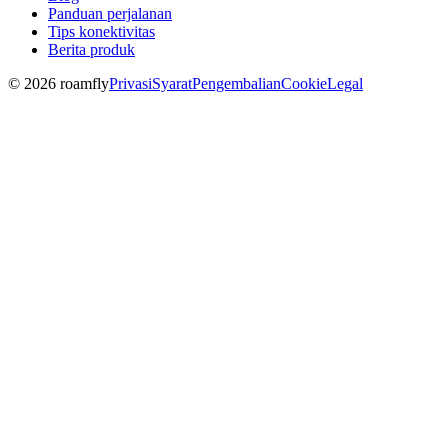
Panduan perjalanan
Tips konektivitas
Berita produk
© 2026 roamfly
Privasi
Syarat
Pengembalian
Cookie
Legal