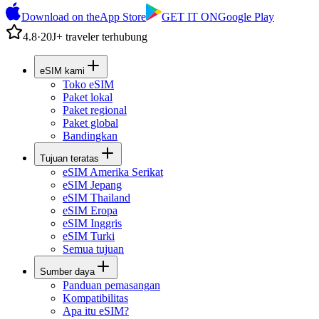
Download on the
App Store
GET IT ON
Google Play
4.8
·
20J+ traveler terhubung
eSIM kami
Toko eSIM
Paket lokal
Paket regional
Paket global
Bandingkan
Tujuan teratas
eSIM Amerika Serikat
eSIM Jepang
eSIM Thailand
eSIM Eropa
eSIM Inggris
eSIM Turki
Semua tujuan
Sumber daya
Panduan pemasangan
Kompatibilitas
Apa itu eSIM?