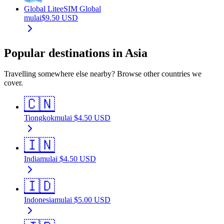
Global Lite
eSIM Global
mulai
$
9.50
USD
Popular destinations in Asia
Travelling somewhere else nearby? Browse other countries we
cover.
🇨🇳
Tiongkok
mulai
$
4.50
USD
🇮🇳
India
mulai
$
4.50
USD
🇮🇩
Indonesia
mulai
$
5.00
USD