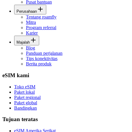
Pusat bantuan
Perusahaan
Tentang roamfly
Mitra
Program referral
Karier
Majalah
Blog
Panduan perjalanan
Tips konektivitas
Berita produk
eSIM kami
Toko eSIM
Paket lokal
Paket regional
Paket global
Bandingkan
Tujuan teratas
eSIM Amerika Serikat