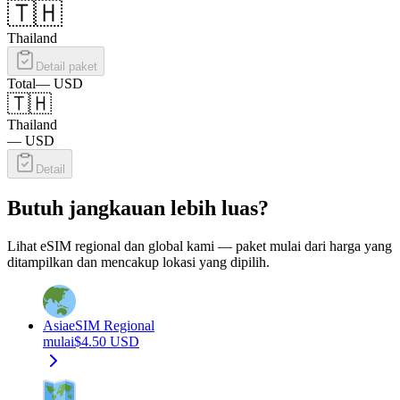
🇹🇭
Thailand
Detail paket
Total
—
USD
🇹🇭
Thailand
—
USD
Detail
Butuh jangkauan lebih luas?
Lihat eSIM regional dan global kami — paket mulai dari harga yang
ditampilkan dan mencakup lokasi yang dipilih.
Asia
eSIM Regional
mulai
$
4.50
USD