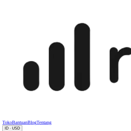
Toko
Bantuan
Blog
Tentang
ID · USD