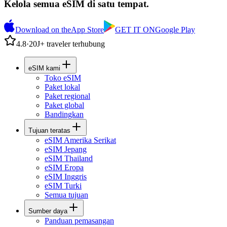
Kelola semua eSIM di satu tempat.
Download on the
App Store
GET IT ON
Google Play
4.8
·
20J+ traveler terhubung
eSIM kami
Toko eSIM
Paket lokal
Paket regional
Paket global
Bandingkan
Tujuan teratas
eSIM Amerika Serikat
eSIM Jepang
eSIM Thailand
eSIM Eropa
eSIM Inggris
eSIM Turki
Semua tujuan
Sumber daya
Panduan pemasangan