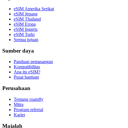
eSIM Amerika Serikat
eSIM Jepang
eSIM Thailand
eSIM Eropa
eSIM Inggris
eSIM Turki
Semua tujuan
Sumber daya
Panduan pemasangan
Kompatibilitas
Apa itu eSIM?
Pusat bantuan
Perusahaan
Tentang roamfly
Mitra
Program referral
Karier
Majalah