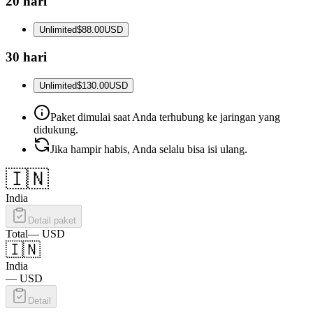
20 hari
Unlimited
$88.00
USD
30 hari
Unlimited
$130.00
USD
Paket dimulai saat Anda terhubung ke jaringan yang
didukung.
Jika hampir habis, Anda selalu bisa isi ulang.
🇮🇳
India
Detail paket
Total
—
USD
🇮🇳
India
—
USD
Detail