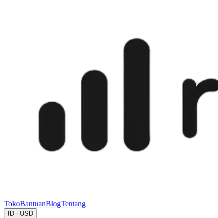
Toko
Bantuan
Blog
Tentang
ID · USD