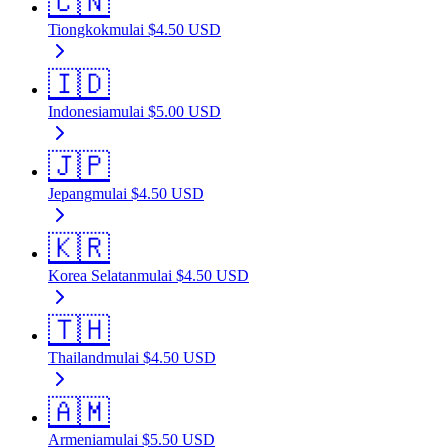
🇨🇳
Tiongkok
mulai
$
4.50
USD
🇮🇩
Indonesia
mulai
$
5.00
USD
🇯🇵
Jepang
mulai
$
4.50
USD
🇰🇷
Korea Selatan
mulai
$
4.50
USD
🇹🇭
Thailand
mulai
$
4.50
USD
🇦🇲
Armenia
mulai
$
5.50
USD