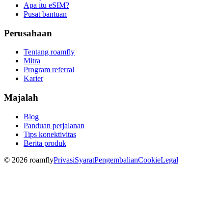
Apa itu eSIM?
Pusat bantuan
Perusahaan
Tentang roamfly
Mitra
Program referral
Karier
Majalah
Blog
Panduan perjalanan
Tips konektivitas
Berita produk
© 2026 roamfly
Privasi
Syarat
Pengembalian
Cookie
Legal