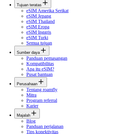
Tujuan teratas
eSIM Amerika Serikat
eSIM Jepang
eSIM Thailand
eSIM Eropa
eSIM Inggris
eSIM Turki
Semua tujuan
Sumber daya
Panduan pemasangan
Kompatibilitas
Apa itu eSIM?
Pusat bantuan
Perusahaan
Tentang roamfly
Mitra
Program referral
Karier
Majalah
Blog
Panduan perjalanan
Tips konektivitas