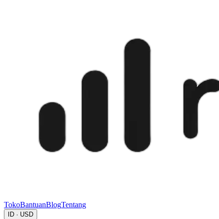
Toko
Bantuan
Blog
Tentang
ID · USD