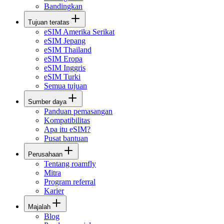
Bandingkan
Tujuan teratas
eSIM Amerika Serikat
eSIM Jepang
eSIM Thailand
eSIM Eropa
eSIM Inggris
eSIM Turki
Semua tujuan
Sumber daya
Panduan pemasangan
Kompatibilitas
Apa itu eSIM?
Pusat bantuan
Perusahaan
Tentang roamfly
Mitra
Program referral
Karier
Majalah
Blog