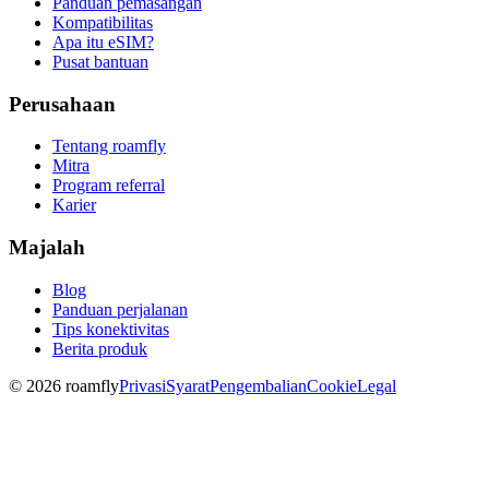
Panduan pemasangan
Kompatibilitas
Apa itu eSIM?
Pusat bantuan
Perusahaan
Tentang roamfly
Mitra
Program referral
Karier
Majalah
Blog
Panduan perjalanan
Tips konektivitas
Berita produk
© 2026 roamfly
Privasi
Syarat
Pengembalian
Cookie
Legal