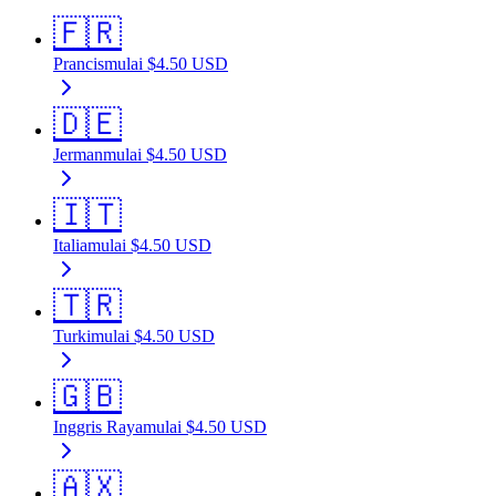
🇫🇷
Prancis
mulai
$
4.50
USD
🇩🇪
Jerman
mulai
$
4.50
USD
🇮🇹
Italia
mulai
$
4.50
USD
🇹🇷
Turki
mulai
$
4.50
USD
🇬🇧
Inggris Raya
mulai
$
4.50
USD
🇦🇽