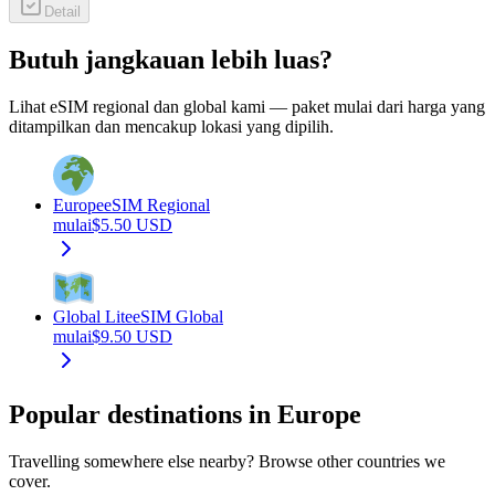
Detail
Butuh jangkauan lebih luas?
Lihat eSIM regional dan global kami — paket mulai dari harga yang
ditampilkan dan mencakup lokasi yang dipilih.
Europe
eSIM Regional
mulai
$
5.50
USD
Global Lite
eSIM Global
mulai
$
9.50
USD
Popular destinations in Europe
Travelling somewhere else nearby? Browse other countries we
cover.