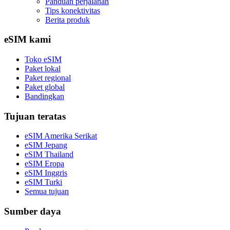
Panduan perjalanan
Tips konektivitas
Berita produk
eSIM kami
Toko eSIM
Paket lokal
Paket regional
Paket global
Bandingkan
Tujuan teratas
eSIM Amerika Serikat
eSIM Jepang
eSIM Thailand
eSIM Eropa
eSIM Inggris
eSIM Turki
Semua tujuan
Sumber daya