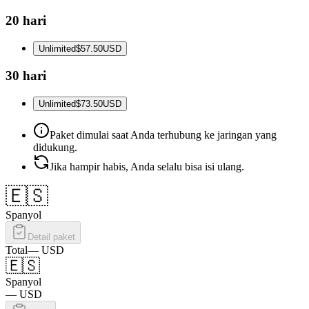
20 hari
Unlimited
$57.50
USD
30 hari
Unlimited
$73.50
USD
Paket dimulai saat Anda terhubung ke jaringan yang
didukung.
Jika hampir habis, Anda selalu bisa isi ulang.
🇪🇸
Spanyol
Detail paket
Total
—
USD
🇪🇸
Spanyol
—
USD