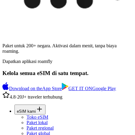
Paket untuk 200+ negara. Aktivasi dalam menit, tanpa biaya
roaming.
Dapatkan aplikasi roamfly
Kelola semua eSIM di satu tempat.
Download on the
App Store
GET IT ON
Google Play
4.8
·
20J+ traveler terhubung
eSIM kami
Toko eSIM
Paket lokal
Paket regional
Paket global