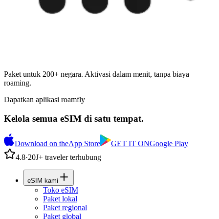
Paket untuk 200+ negara. Aktivasi dalam menit, tanpa biaya
roaming.
Dapatkan aplikasi roamfly
Kelola semua eSIM di satu tempat.
Download on the
App Store
GET IT ON
Google Play
4.8
·
20J+ traveler terhubung
eSIM kami
Toko eSIM
Paket lokal
Paket regional
Paket global