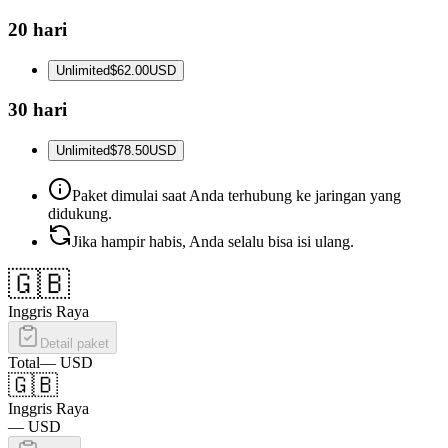
20 hari
Unlimited
$62.00
USD
30 hari
Unlimited
$78.50
USD
Paket dimulai saat Anda terhubung ke jaringan yang
didukung.
Jika hampir habis, Anda selalu bisa isi ulang.
🇬🇧
Inggris Raya
Detail paket
Total
—
USD
🇬🇧
Inggris Raya
—
USD