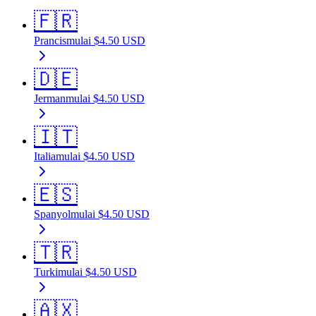
🇫🇷
Prancis
mulai
$
4.50
USD
🇩🇪
Jerman
mulai
$
4.50
USD
🇮🇹
Italia
mulai
$
4.50
USD
🇪🇸
Spanyol
mulai
$
4.50
USD
🇹🇷
Turki
mulai
$
4.50
USD
🇦🇽