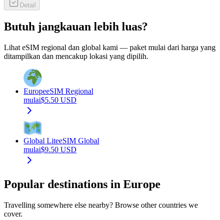
Detail
Butuh jangkauan lebih luas?
Lihat eSIM regional dan global kami — paket mulai dari harga yang
ditampilkan dan mencakup lokasi yang dipilih.
Europe
eSIM Regional
mulai
$
5.50
USD
Global Lite
eSIM Global
mulai
$
9.50
USD
Popular destinations in Europe
Travelling somewhere else nearby? Browse other countries we
cover.