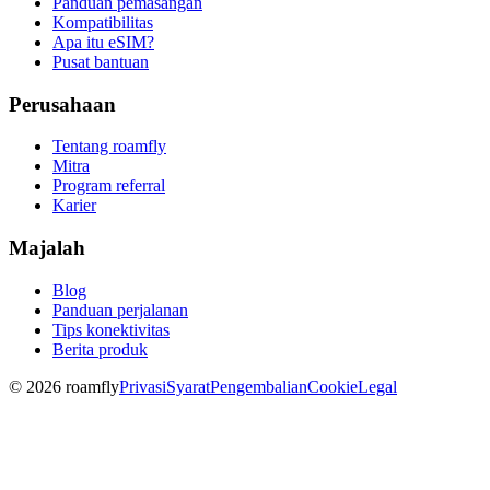
Panduan pemasangan
Kompatibilitas
Apa itu eSIM?
Pusat bantuan
Perusahaan
Tentang roamfly
Mitra
Program referral
Karier
Majalah
Blog
Panduan perjalanan
Tips konektivitas
Berita produk
© 2026 roamfly
Privasi
Syarat
Pengembalian
Cookie
Legal