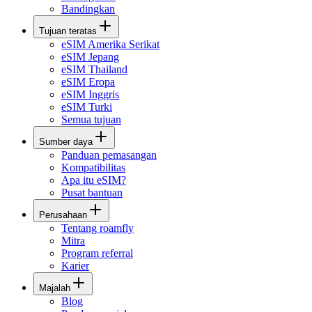
Bandingkan
Tujuan teratas
eSIM Amerika Serikat
eSIM Jepang
eSIM Thailand
eSIM Eropa
eSIM Inggris
eSIM Turki
Semua tujuan
Sumber daya
Panduan pemasangan
Kompatibilitas
Apa itu eSIM?
Pusat bantuan
Perusahaan
Tentang roamfly
Mitra
Program referral
Karier
Majalah
Blog