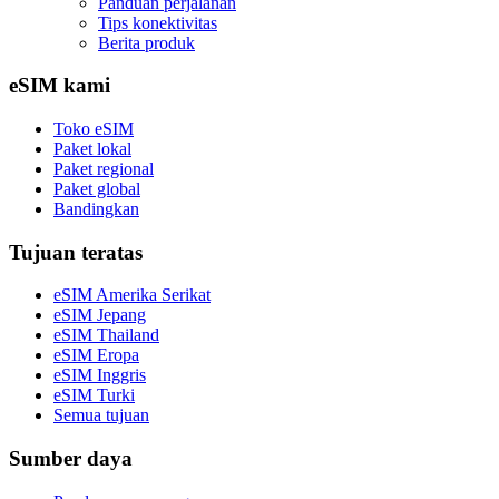
Panduan perjalanan
Tips konektivitas
Berita produk
eSIM kami
Toko eSIM
Paket lokal
Paket regional
Paket global
Bandingkan
Tujuan teratas
eSIM Amerika Serikat
eSIM Jepang
eSIM Thailand
eSIM Eropa
eSIM Inggris
eSIM Turki
Semua tujuan
Sumber daya