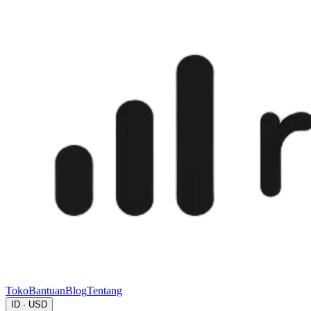
Toko
Bantuan
Blog
Tentang
ID · USD