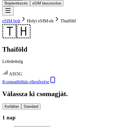
Bejelentkezés
eSIM beszerzése
eSIM bolt
Helyi eSIM-ek
Thaiföld
🇹🇭
Thaiföld
Lefedettség
AIS
5G
Kompatibilitás ellenőrzése
Válassza ki csomagját.
Korlátlan
Standard
1 nap