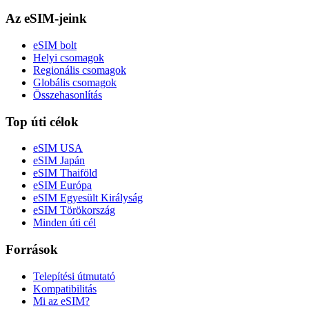
Az eSIM-jeink
eSIM bolt
Helyi csomagok
Regionális csomagok
Globális csomagok
Összehasonlítás
Top úti célok
eSIM USA
eSIM Japán
eSIM Thaiföld
eSIM Európa
eSIM Egyesült Királyság
eSIM Törökország
Minden úti cél
Források
Telepítési útmutató
Kompatibilitás
Mi az eSIM?