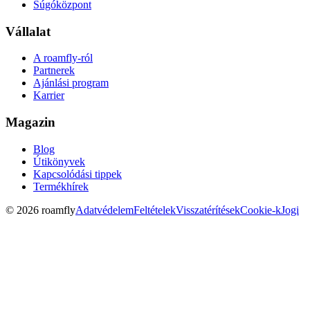
Súgóközpont
Vállalat
A roamfly-ról
Partnerek
Ajánlási program
Karrier
Magazin
Blog
Útikönyvek
Kapcsolódási tippek
Termékhírek
© 2026 roamfly
Adatvédelem
Feltételek
Visszatérítések
Cookie-k
Jogi