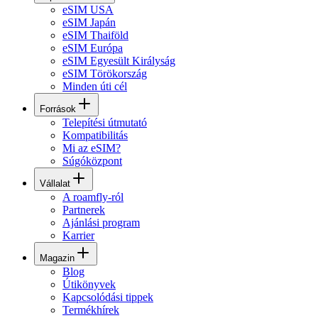
eSIM USA
eSIM Japán
eSIM Thaiföld
eSIM Európa
eSIM Egyesült Királyság
eSIM Törökország
Minden úti cél
Források
Telepítési útmutató
Kompatibilitás
Mi az eSIM?
Súgóközpont
Vállalat
A roamfly-ról
Partnerek
Ajánlási program
Karrier
Magazin
Blog
Útikönyvek
Kapcsolódási tippek
Termékhírek