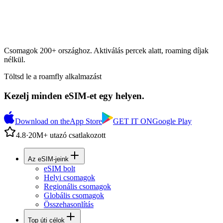
Csomagok 200+ országhoz. Aktiválás percek alatt, roaming díjak
nélkül.
Töltsd le a roamfly alkalmazást
Kezelj minden eSIM-et egy helyen.
Download on the
App Store
GET IT ON
Google Play
4.8
·
20M+ utazó csatlakozott
Az eSIM-jeink
eSIM bolt
Helyi csomagok
Regionális csomagok
Globális csomagok
Összehasonlítás
Top úti célok