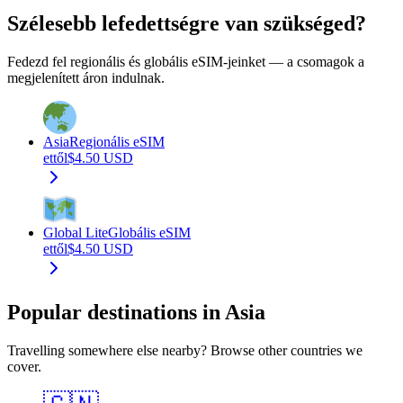
Szélesebb lefedettségre van szükséged?
Fedezd fel regionális és globális eSIM-jeinket — a csomagok a
megjelenített áron indulnak.
Asia
Regionális eSIM
ettől
$
4.50
USD
Global Lite
Globális eSIM
ettől
$
4.50
USD
Popular destinations in Asia
Travelling somewhere else nearby? Browse other countries we
cover.