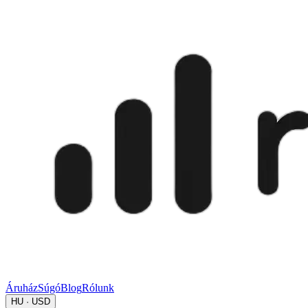
Áruház
Súgó
Blog
Rólunk
HU · USD