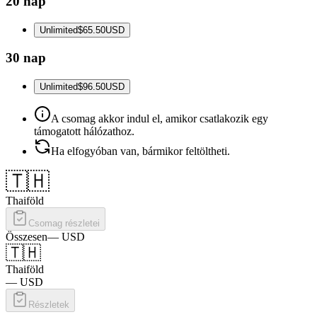
20 nap
Unlimited
$65.50
USD
30 nap
Unlimited
$96.50
USD
A csomag akkor indul el, amikor csatlakozik egy
támogatott hálózathoz.
Ha elfogyóban van, bármikor feltöltheti.
🇹🇭
Thaiföld
Csomag részletei
Összesen
—
USD
🇹🇭
Thaiföld
—
USD
Részletek