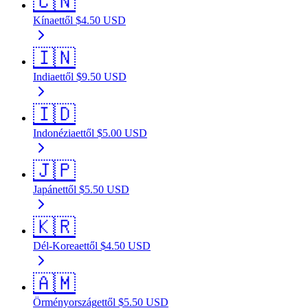
🇨🇳
Kína
ettől
$
4.50
USD
🇮🇳
India
ettől
$
9.50
USD
🇮🇩
Indonézia
ettől
$
5.00
USD
🇯🇵
Japán
ettől
$
5.50
USD
🇰🇷
Dél-Korea
ettől
$
4.50
USD
🇦🇲
Örményország
ettől
$
5.50
USD