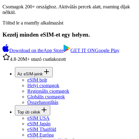
Csomagok 200+ országhoz. Aktiválás percek alatt, roaming díjak
nélkül.
Töltsd le a roamfly alkalmazást
Kezelj minden eSIM-et egy helyen.
Download on the
App Store
GET IT ON
Google Play
4.8
·
20M+ utazó csatlakozott
Az eSIM-jeink
eSIM bolt
Helyi csomagok
Regionális csomagok
Globális csomagok
Összehasonlítás
Top úti célok
eSIM USA
eSIM Japán
eSIM Thaiföld
eSIM Európa