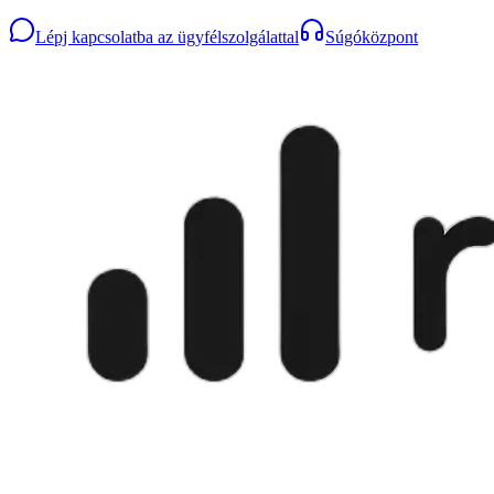
Lépj kapcsolatba az ügyfélszolgálattal
Súgóközpont