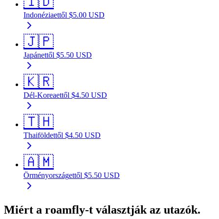
🇮🇩
Indonézia
ettől
$
5.00
USD
🇯🇵
Japán
ettől
$
5.50
USD
🇰🇷
Dél-Korea
ettől
$
4.50
USD
🇹🇭
Thaiföld
ettől
$
4.50
USD
🇦🇲
Örményország
ettől
$
5.50
USD
Miért a roamfly-t választják az utazók.