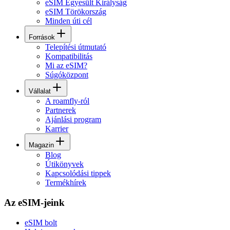
eSIM Egyesült Királyság
eSIM Törökország
Minden úti cél
Források
Telepítési útmutató
Kompatibilitás
Mi az eSIM?
Súgóközpont
Vállalat
A roamfly-ról
Partnerek
Ajánlási program
Karrier
Magazin
Blog
Útikönyvek
Kapcsolódási tippek
Termékhírek
Az eSIM-jeink
eSIM bolt