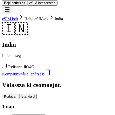
Bejelentkezés
eSIM beszerzése
eSIM bolt
Helyi eSIM-ek
India
🇮🇳
India
Lefedettség
Reliance JIO
4G
Kompatibilitás ellenőrzése
Válassza ki csomagját.
Korlátlan
Standard
1 nap