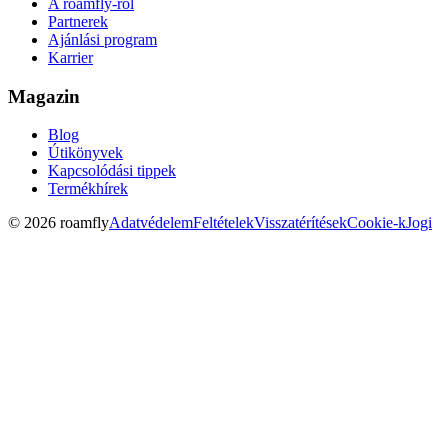
A roamfly-ról
Partnerek
Ajánlási program
Karrier
Magazin
Blog
Útikönyvek
Kapcsolódási tippek
Termékhírek
© 2026 roamfly
Adatvédelem
Feltételek
Visszatérítések
Cookie-k
Jogi