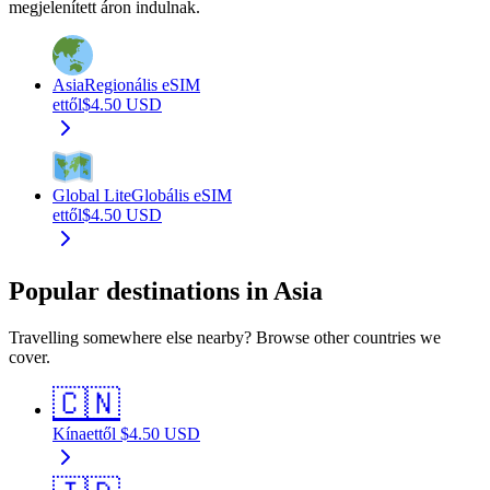
megjelenített áron indulnak.
Asia
Regionális eSIM
ettől
$
4.50
USD
Global Lite
Globális eSIM
ettől
$
4.50
USD
Popular destinations in Asia
Travelling somewhere else nearby? Browse other countries we
cover.
🇨🇳
Kína
ettől
$
4.50
USD