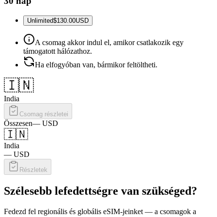
30 nap
Unlimited
$130.00
USD
A csomag akkor indul el, amikor csatlakozik egy
támogatott hálózathoz.
Ha elfogyóban van, bármikor feltöltheti.
🇮🇳
India
Csomag részletei
Összesen
—
USD
🇮🇳
India
—
USD
Részletek
Szélesebb lefedettségre van szükséged?
Fedezd fel regionális és globális eSIM-jeinket — a csomagok a