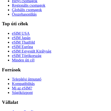
Helyi csomagok
Regionális csomagok
Globális csomagok
Összehasonlítás
Top úti célok
eSIM USA
eSIM Japán
eSIM Thaiföld
eSIM Európa
eSIM Egyesült Királyság
eSIM Törökország
Minden úti cél
Források
Telepítési útmutató
Kompatibilitás
Mi az eSIM?
Súgóközpont
Vállalat