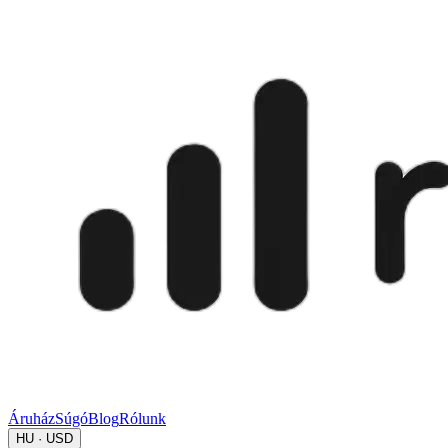
Áruház
Súgó
Blog
Rólunk
HU · USD