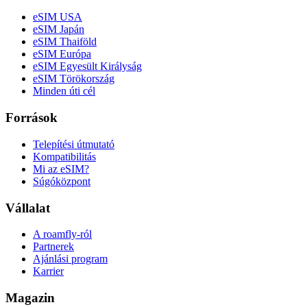
eSIM USA
eSIM Japán
eSIM Thaiföld
eSIM Európa
eSIM Egyesült Királyság
eSIM Törökország
Minden úti cél
Források
Telepítési útmutató
Kompatibilitás
Mi az eSIM?
Súgóközpont
Vállalat
A roamfly-ról
Partnerek
Ajánlási program
Karrier
Magazin