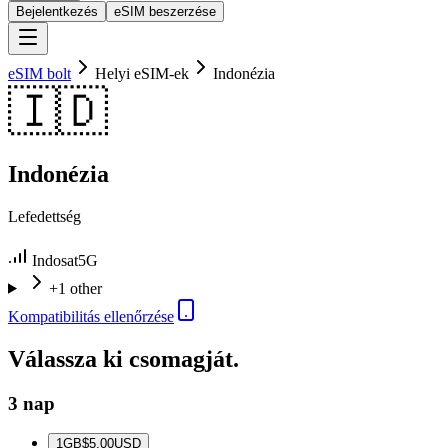
Bejelentkezés
eSIM beszerzése
eSIM bolt
Helyi eSIM-ek
Indonézia
🇮🇩
Indonézia
Lefedettség
Indosat
5G
+1 other
Kompatibilitás ellenőrzése
Válassza ki csomagját.
3 nap
1
GB
$5.00
USD