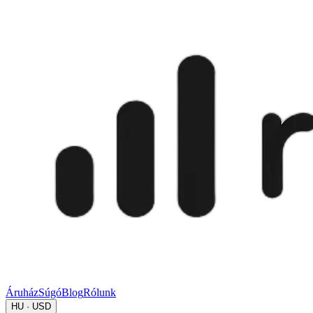
Áruház
Súgó
Blog
Rólunk
HU · USD