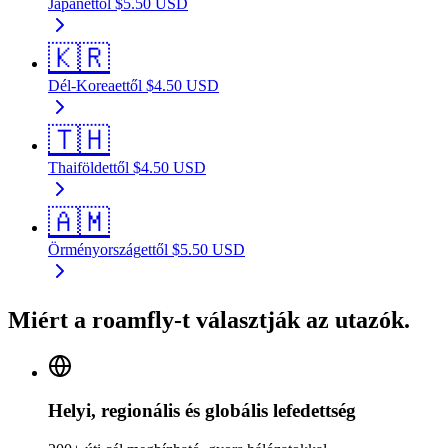
Japán
ettől
$
5.50
USD
🇰🇷
Dél-Korea
ettől
$
4.50
USD
🇹🇭
Thaiföld
ettől
$
4.50
USD
🇦🇲
Örményország
ettől
$
5.50
USD
Miért a roamfly-t választják az utazók.
Helyi, regionális és globális lefedettség