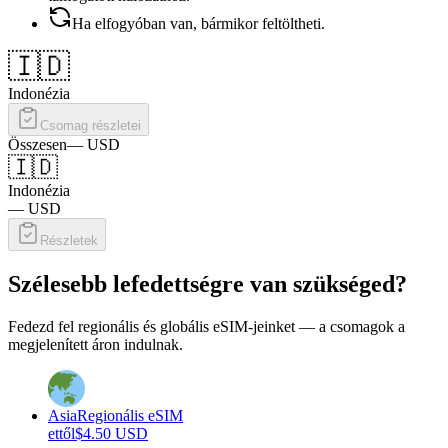
Ha elfogyóban van, bármikor feltöltheti.
🇮🇩
Indonézia
Csomag részletei
Összesen
—
USD
🇮🇩
Indonézia
—
USD
Részletek
Szélesebb lefedettségre van szükséged?
Fedezd fel regionális és globális eSIM-jeinket — a csomagok a
megjelenített áron indulnak.
Asia
Regionális eSIM
ettől
$
4.50
USD