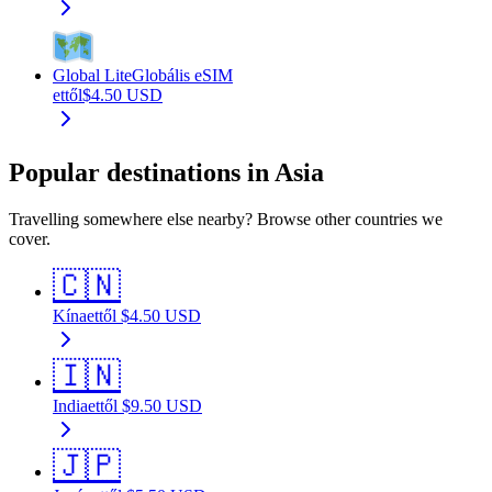
Global Lite
Globális eSIM
ettől
$
4.50
USD
Popular destinations in Asia
Travelling somewhere else nearby? Browse other countries we
cover.
🇨🇳
Kína
ettől
$
4.50
USD
🇮🇳
India
ettől
$
9.50
USD
🇯🇵