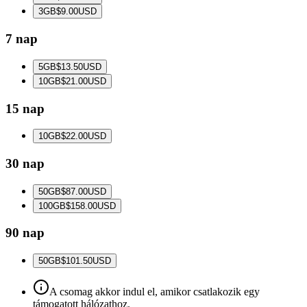
3
GB
$9.00
USD
7 nap
5
GB
$13.50
USD
10
GB
$21.00
USD
15 nap
10
GB
$22.00
USD
30 nap
50
GB
$87.00
USD
100
GB
$158.00
USD
90 nap
50
GB
$101.50
USD
A csomag akkor indul el, amikor csatlakozik egy
támogatott hálózathoz.