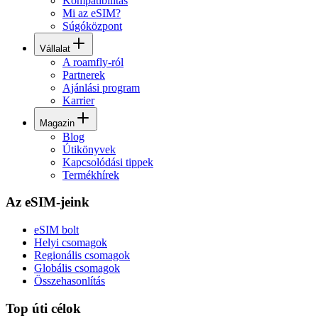
Kompatibilitás
Mi az eSIM?
Súgóközpont
Vállalat
A roamfly-ról
Partnerek
Ajánlási program
Karrier
Magazin
Blog
Útikönyvek
Kapcsolódási tippek
Termékhírek
Az eSIM-jeink
eSIM bolt
Helyi csomagok
Regionális csomagok
Globális csomagok
Összehasonlítás
Top úti célok