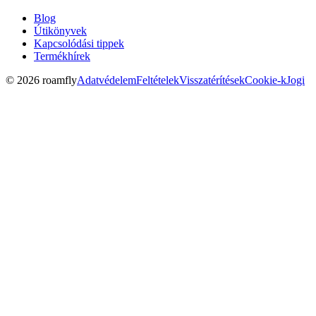
Blog
Útikönyvek
Kapcsolódási tippek
Termékhírek
© 2026 roamfly
Adatvédelem
Feltételek
Visszatérítések
Cookie-k
Jogi