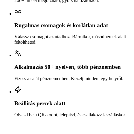
200+ úti cél megbízható, gyors hálózatokkal.
Rugalmas csomagok és korlátlan adat
Válassz csomagot az utadhoz. Bármikor, másodpercek alatt
feltöltheted.
Alkalmazás 50+ nyelven, több pénznemben
Fizess a saját pénznemedben. Kezelj mindent egy helyről.
Beállítás percek alatt
Olvasd be a QR-kódot, telepítsd, és csatlakozz leszálláskor.