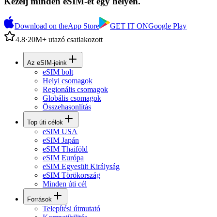
Kezelj minden eSIM-et egy helyen.
Download on the
App Store
GET IT ON
Google Play
4.8
·
20M+ utazó csatlakozott
Az eSIM-jeink
eSIM bolt
Helyi csomagok
Regionális csomagok
Globális csomagok
Összehasonlítás
Top úti célok
eSIM USA
eSIM Japán
eSIM Thaiföld
eSIM Európa
eSIM Egyesült Királyság
eSIM Törökország
Minden úti cél
Források
Telepítési útmutató