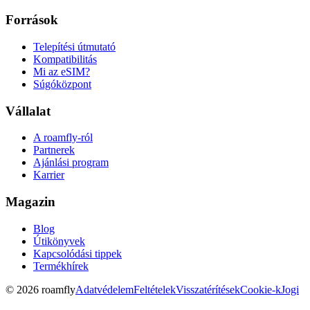
Források
Telepítési útmutató
Kompatibilitás
Mi az eSIM?
Súgóközpont
Vállalat
A roamfly-ról
Partnerek
Ajánlási program
Karrier
Magazin
Blog
Útikönyvek
Kapcsolódási tippek
Termékhírek
© 2026 roamfly
Adatvédelem
Feltételek
Visszatérítések
Cookie-k
Jogi