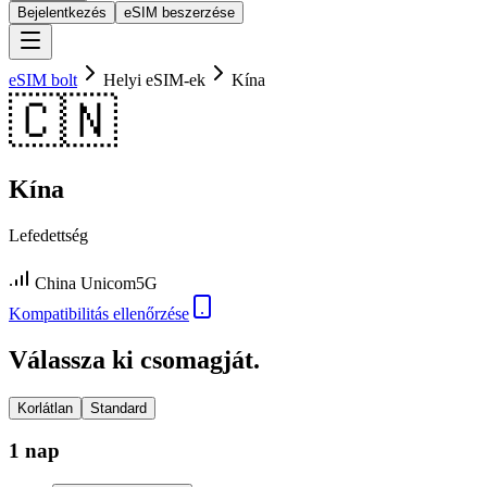
Bejelentkezés
eSIM beszerzése
eSIM bolt
Helyi eSIM-ek
Kína
🇨🇳
Kína
Lefedettség
China Unicom
5G
Kompatibilitás ellenőrzése
Válassza ki csomagját.
Korlátlan
Standard
1 nap