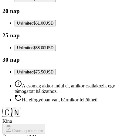
20 nap
Unlimited
$61.00
USD
25 nap
Unlimited
$68.00
USD
30 nap
Unlimited
$75.50
USD
A csomag akkor indul el, amikor csatlakozik egy
támogatott hálózathoz.
Ha elfogyóban van, bármikor feltöltheti.
🇨🇳
Kína
Csomag részletei