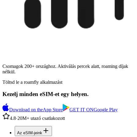
Csomagok 200+ országhoz. Aktiválás percek alatt, roaming díjak
nélkül.
Töltsd le a roamfly alkalmazást
Kezelj minden eSIM-et egy helyen.
Download on the
App Store
GET IT ON
Google Play
4.8
·
20M+ utazó csatlakozott
Az eSIM-jeink