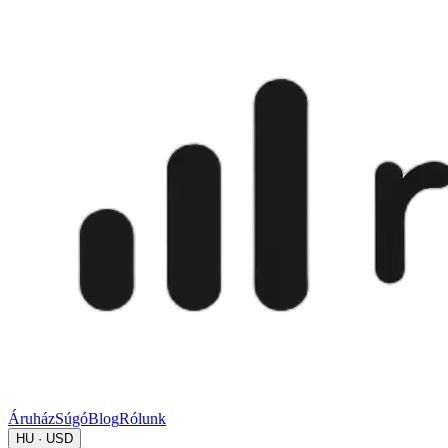
Áruház
Súgó
Blog
Rólunk
HU · USD