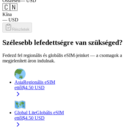
Összesen
—
USD
🇨🇳
Kína
—
USD
Részletek
Szélesebb lefedettségre van szükséged?
Fedezd fel regionális és globális eSIM-jeinket — a csomagok a
megjelenített áron indulnak.
Asia
Regionális eSIM
ettől
$
4.50
USD
Global Lite
Globális eSIM
ettől
$
4.50
USD