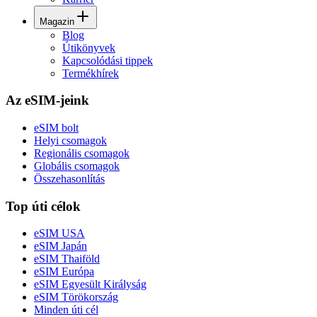
Magazin
Blog
Útikönyvek
Kapcsolódási tippek
Termékhírek
Az eSIM-jeink
eSIM bolt
Helyi csomagok
Regionális csomagok
Globális csomagok
Összehasonlítás
Top úti célok
eSIM USA
eSIM Japán
eSIM Thaiföld
eSIM Európa
eSIM Egyesült Királyság
eSIM Törökország
Minden úti cél