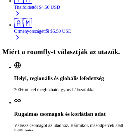
Thaiföld
ettől
$
4.50
USD
🇦🇲
Örményország
ettől
$
5.50
USD
Miért a roamfly-t választják az utazók.
Helyi, regionális és globális lefedettség
200+ úti cél megbízható, gyors hálózatokkal.
Rugalmas csomagok és korlátlan adat
Válassz csomagot az utadhoz. Bármikor, másodpercek alatt
feltöltheted.