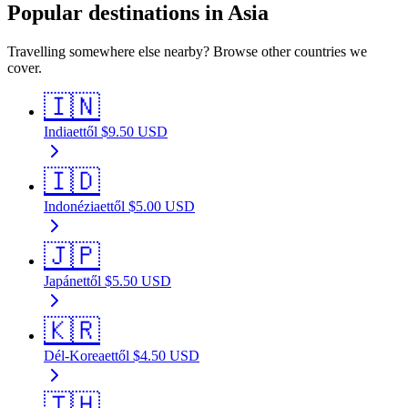
Popular destinations in Asia
Travelling somewhere else nearby? Browse other countries we
cover.
🇮🇳
India
ettől
$
9.50
USD
🇮🇩
Indonézia
ettől
$
5.00
USD
🇯🇵
Japán
ettől
$
5.50
USD
🇰🇷
Dél-Korea
ettől
$
4.50
USD
🇹🇭