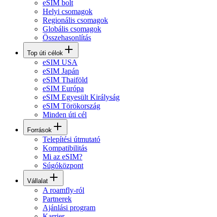
eSIM bolt
Helyi csomagok
Regionális csomagok
Globális csomagok
Összehasonlítás
Top úti célok
eSIM USA
eSIM Japán
eSIM Thaiföld
eSIM Európa
eSIM Egyesült Királyság
eSIM Törökország
Minden úti cél
Források
Telepítési útmutató
Kompatibilitás
Mi az eSIM?
Súgóközpont
Vállalat
A roamfly-ról
Partnerek
Ajánlási program
Karrier