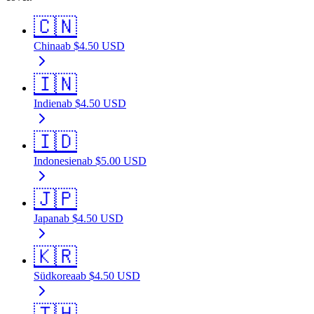
🇨🇳
China
ab
$
4.50
USD
🇮🇳
Indien
ab
$
4.50
USD
🇮🇩
Indonesien
ab
$
5.00
USD
🇯🇵
Japan
ab
$
4.50
USD
🇰🇷
Südkorea
ab
$
4.50
USD