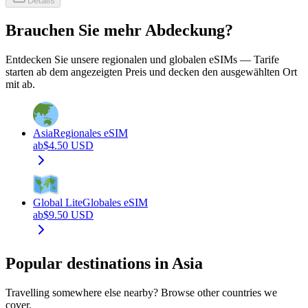
Details
Brauchen Sie mehr Abdeckung?
Entdecken Sie unsere regionalen und globalen eSIMs — Tarife
starten ab dem angezeigten Preis und decken den ausgewählten Ort
mit ab.
Asia
Regionales eSIM
ab
$
4.50
USD
Global Lite
Globales eSIM
ab
$
9.50
USD
Popular destinations in Asia
Travelling somewhere else nearby? Browse other countries we
cover.