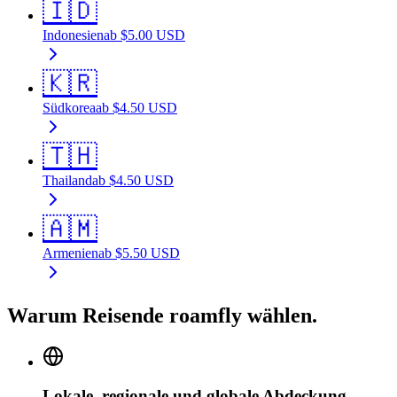
🇮🇩
Indonesien
ab
$
5.00
USD
🇰🇷
Südkorea
ab
$
4.50
USD
🇹🇭
Thailand
ab
$
4.50
USD
🇦🇲
Armenien
ab
$
5.50
USD
Warum Reisende roamfly wählen.
Lokale, regionale und globale Abdeckung