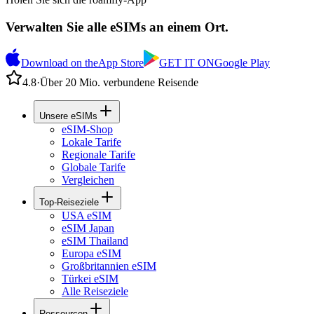
Verwalten Sie alle eSIMs an einem Ort.
Download on the
App Store
GET IT ON
Google Play
4.8
·
Über 20 Mio. verbundene Reisende
Unsere eSIMs
eSIM-Shop
Lokale Tarife
Regionale Tarife
Globale Tarife
Vergleichen
Top-Reiseziele
USA eSIM
eSIM Japan
eSIM Thailand
Europa eSIM
Großbritannien eSIM
Türkei eSIM
Alle Reiseziele
Ressourcen