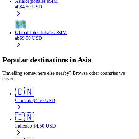
Asia
Regionales eSIM
ab
$
4.50
USD
Global Lite
Globales eSIM
ab
$
9.50
USD
Popular destinations in Asia
Travelling somewhere else nearby? Browse other countries we
cover.
🇨🇳
China
ab
$
4.50
USD
🇮🇳
Indien
ab
$
4.50
USD