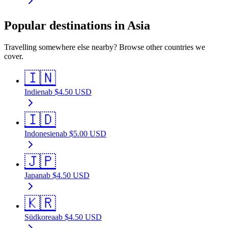
Popular destinations in Asia
Travelling somewhere else nearby? Browse other countries we
cover.
🇮🇳
Indien
ab
$
4.50
USD
🇮🇩
Indonesien
ab
$
5.00
USD
🇯🇵
Japan
ab
$
4.50
USD
🇰🇷
Südkorea
ab
$
4.50
USD