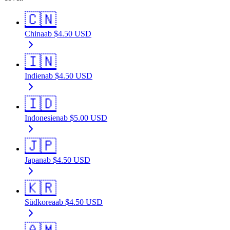
🇨🇳
China
ab
$
4.50
USD
🇮🇳
Indien
ab
$
4.50
USD
🇮🇩
Indonesien
ab
$
5.00
USD
🇯🇵
Japan
ab
$
4.50
USD
🇰🇷
Südkorea
ab
$
4.50
USD