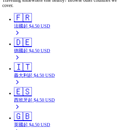
Travelling somewhere else nearby? Browse other countries we
cover.
🇫🇷
法國
起
$
4.50
USD
🇩🇪
德國
起
$
4.50
USD
🇮🇹
義大利
起
$
4.50
USD
🇪🇸
西班牙
起
$
4.50
USD
🇬🇧
英國
起
$
4.50
USD