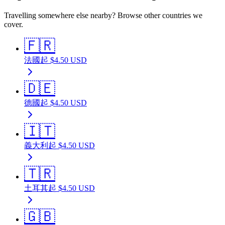
Travelling somewhere else nearby? Browse other countries we
cover.
🇫🇷
法國
起
$
4.50
USD
🇩🇪
德國
起
$
4.50
USD
🇮🇹
義大利
起
$
4.50
USD
🇹🇷
土耳其
起
$
4.50
USD
🇬🇧