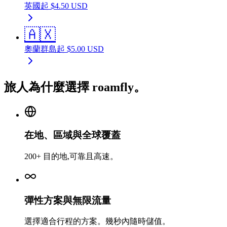
英國
起
$
4.50
USD
🇦🇽
奧蘭群島
起
$
5.00
USD
旅人為什麼選擇 roamfly。
在地、區域與全球覆蓋
200+ 目的地,可靠且高速。
彈性方案與無限流量
選擇適合行程的方案。幾秒內隨時儲值。