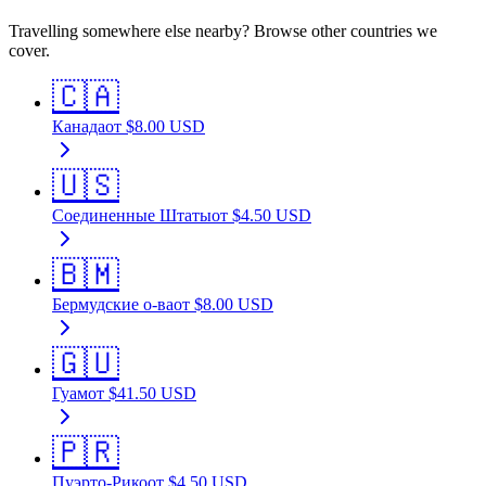
Travelling somewhere else nearby? Browse other countries we
cover.
🇨🇦
Канада
от
$
8.00
USD
🇺🇸
Соединенные Штаты
от
$
4.50
USD
🇧🇲
Бермудские о-ва
от
$
8.00
USD
🇬🇺
Гуам
от
$
41.50
USD
🇵🇷
Пуэрто-Рико
от
$
4.50
USD