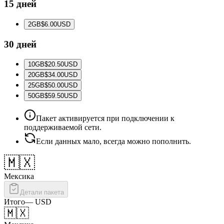
15 дней
2
GB
$6.00
USD
30 дней
10
GB
$20.50
USD
20
GB
$34.00
USD
25
GB
$50.00
USD
50
GB
$59.50
USD
Пакет активируется при подключении к
поддерживаемой сети.
Если данных мало, всегда можно пополнить.
🇲🇽
Мексика
Детали пакета
Итого
—
USD
🇲🇽