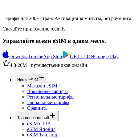
Тарифы для 200+ стран. Активация за минуты, без роуминга.
Скачайте приложение roamfly
Управляйте всеми eSIM в одном месте.
Download on the
App Store
GET IT ON
Google Play
4.8
·
20M+ путешественников онлайн
Наши eSIM
Магазин eSIM
Локальные тарифы
Региональные тарифы
Глобальные тарифы
Сравнить
Топ направлений
eSIM США
eSIM Япония
eSIM Таиланд