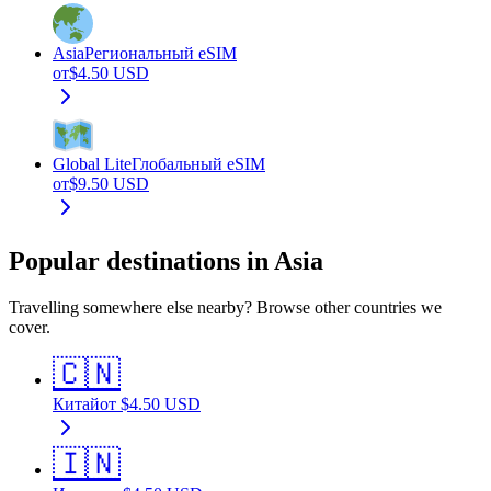
Asia
Региональный eSIM
от
$
4.50
USD
Global Lite
Глобальный eSIM
от
$
9.50
USD
Popular destinations in Asia
Travelling somewhere else nearby? Browse other countries we
cover.
🇨🇳
Китай
от
$
4.50
USD
🇮🇳