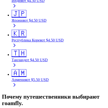
Индия
от
$
4.50
USD
🇯🇵
Япония
от
$
4.50
USD
🇰🇷
Республика Корея
от
$
4.50
USD
🇹🇭
Таиланд
от
$
4.50
USD
🇦🇲
Армения
от
$
5.50
USD
Почему путешественники выбирают
roamfly.