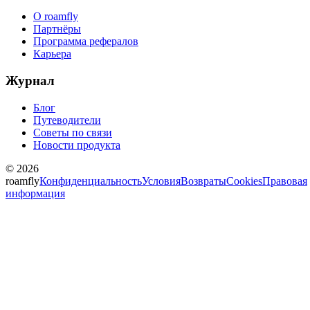
О roamfly
Партнёры
Программа рефералов
Карьера
Журнал
Блог
Путеводители
Советы по связи
Новости продукта
© 2026
roamfly
Конфиденциальность
Условия
Возвраты
Cookies
Правовая
информация