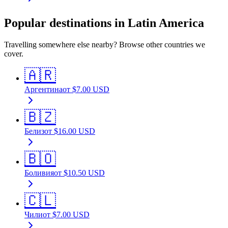
Popular destinations in Latin America
Travelling somewhere else nearby? Browse other countries we
cover.
🇦🇷
Аргентина
от
$
7.00
USD
🇧🇿
Белиз
от
$
16.00
USD
🇧🇴
Боливия
от
$
10.50
USD
🇨🇱
Чили
от
$
7.00
USD