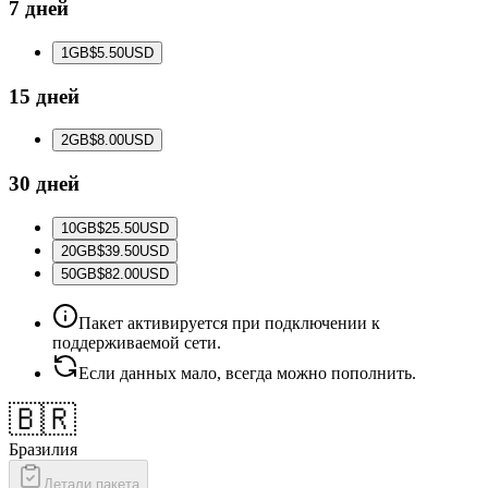
7 дней
1
GB
$5.50
USD
15 дней
2
GB
$8.00
USD
30 дней
10
GB
$25.50
USD
20
GB
$39.50
USD
50
GB
$82.00
USD
Пакет активируется при подключении к
поддерживаемой сети.
Если данных мало, всегда можно пополнить.
🇧🇷
Бразилия
Детали пакета