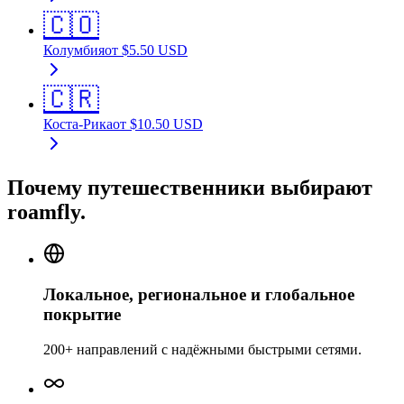
🇨🇴
Колумбия
от
$
5.50
USD
🇨🇷
Коста-Рика
от
$
10.50
USD
Почему путешественники выбирают
roamfly.
Локальное, региональное и глобальное
покрытие
200+ направлений с надёжными быстрыми сетями.