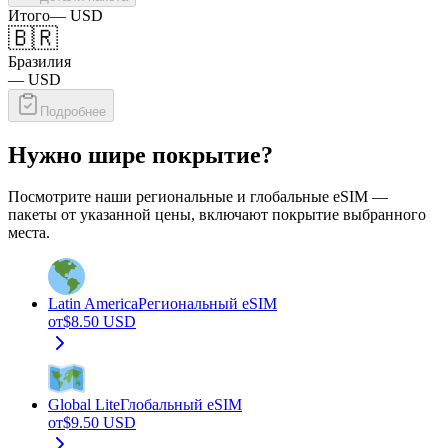
Итого
—
USD
🇧🇷
Бразилия
—
USD
Подробнее
Нужно шире покрытие?
Посмотрите наши региональные и глобальные eSIM —
пакеты от указанной цены, включают покрытие выбранного
места.
Latin America
Региональный eSIM
от
$
8.50
USD
Global Lite
Глобальный eSIM
от
$
9.50
USD