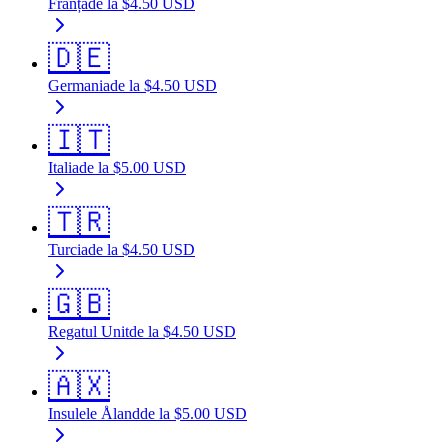
Franța
de la
$
4.50
USD
🇩🇪
Germania
de la
$
4.50
USD
🇮🇹
Italia
de la
$
5.00
USD
🇹🇷
Turcia
de la
$
4.50
USD
🇬🇧
Regatul Unit
de la
$
4.50
USD
🇦🇽
Insulele Åland
de la
$
5.00
USD