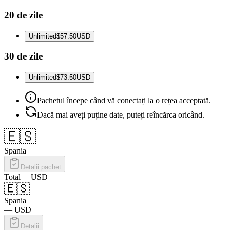
20 de zile
Unlimited
$57.50
USD
30 de zile
Unlimited
$73.50
USD
Pachetul începe când vă conectați la o rețea acceptată.
Dacă mai aveți puține date, puteți reîncărca oricând.
🇪🇸
Spania
Detalii pachet
Total
—
USD
🇪🇸
Spania
—
USD
Detalii