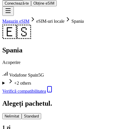
Conectează-te
Obține eSIM
Magazin eSIM
eSIM-uri locale
Spania
🇪🇸
Spania
Acoperire
Vodafone Spain
5G
+2 others
Verifică compatibilitatea
Alegeți pachetul.
Nelimitat
Standard
1 zi