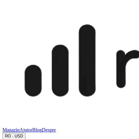
Magazin
Ajutor
Blog
Despre
RO · USD