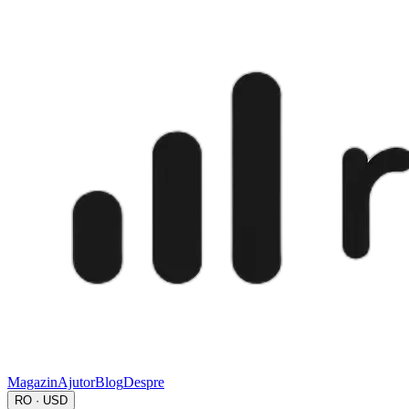
Magazin
Ajutor
Blog
Despre
RO · USD