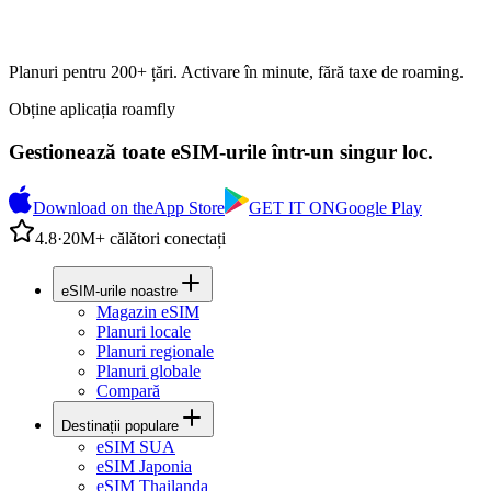
Planuri pentru 200+ țări. Activare în minute, fără taxe de roaming.
Obține aplicația roamfly
Gestionează toate eSIM-urile într-un singur loc.
Download on the
App Store
GET IT ON
Google Play
4.8
·
20M+ călători conectați
eSIM-urile noastre
Magazin eSIM
Planuri locale
Planuri regionale
Planuri globale
Compară
Destinații populare
eSIM SUA
eSIM Japonia
eSIM Thailanda