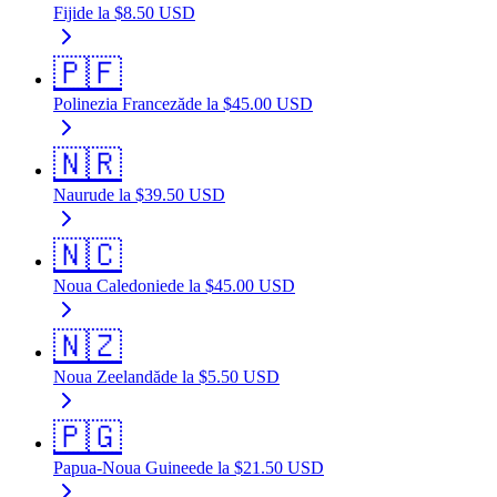
Fiji
de la
$
8.50
USD
🇵🇫
Polinezia Franceză
de la
$
45.00
USD
🇳🇷
Nauru
de la
$
39.50
USD
🇳🇨
Noua Caledonie
de la
$
45.00
USD
🇳🇿
Noua Zeelandă
de la
$
5.50
USD
🇵🇬
Papua-Noua Guinee
de la
$
21.50
USD