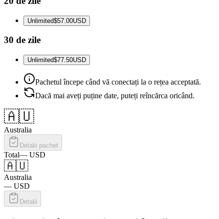
20 de zile
Unlimited
$57.00
USD
30 de zile
Unlimited
$77.50
USD
Pachetul începe când vă conectați la o rețea acceptată.
Dacă mai aveți puține date, puteți reîncărca oricând.
🇦🇺
Australia
Detalii pachet
Total
—
USD
🇦🇺
Australia
—
USD
Detalii