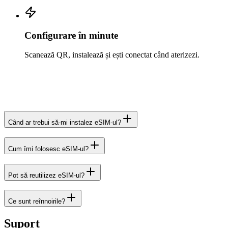
Configurare în minute
Scanează QR, instalează și ești conectat când aterizezi.
Când ar trebui să-mi instalez eSIM-ul?
Cum îmi folosesc eSIM-ul?
Pot să reutilizez eSIM-ul?
Ce sunt reînnoirile?
Suport