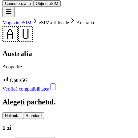
Conectează-te
Obține eSIM
Magazin eSIM
eSIM-uri locale
Australia
🇦🇺
Australia
Acoperire
Optus
5G
Verifică compatibilitatea
Alegeți pachetul.
Nelimitat
Standard
1 zi