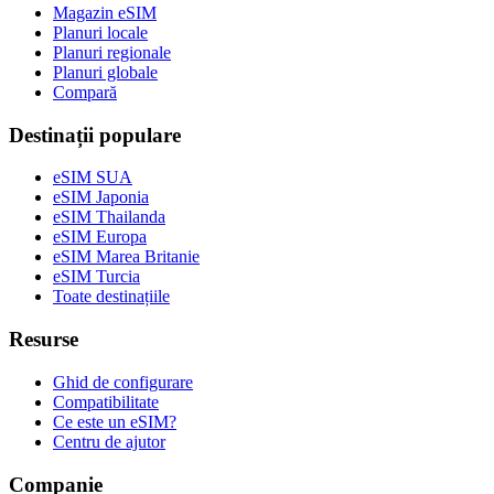
Magazin eSIM
Planuri locale
Planuri regionale
Planuri globale
Compară
Destinații populare
eSIM SUA
eSIM Japonia
eSIM Thailanda
eSIM Europa
eSIM Marea Britanie
eSIM Turcia
Toate destinațiile
Resurse
Ghid de configurare
Compatibilitate
Ce este un eSIM?
Centru de ajutor
Companie