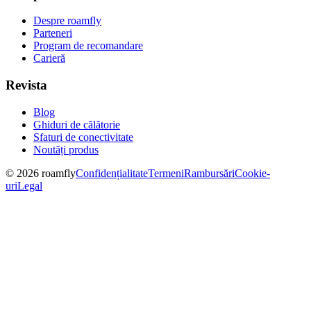
Despre roamfly
Parteneri
Program de recomandare
Carieră
Revista
Blog
Ghiduri de călătorie
Sfaturi de conectivitate
Noutăți produs
© 2026 roamfly
Confidențialitate
Termeni
Rambursări
Cookie-
uri
Legal