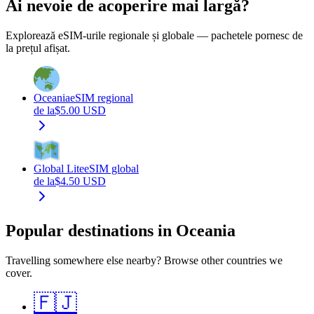
Ai nevoie de acoperire mai largă?
Explorează eSIM-urile regionale și globale — pachetele pornesc de
la prețul afișat.
Oceania
eSIM regional
de la
$
5.00
USD
Global Lite
eSIM global
de la
$
4.50
USD
Popular destinations in Oceania
Travelling somewhere else nearby? Browse other countries we
cover.
🇫🇯