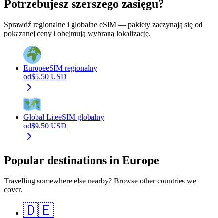
Potrzebujesz szerszego zasięgu?
Sprawdź regionalne i globalne eSIM — pakiety zaczynają się od
pokazanej ceny i obejmują wybraną lokalizację.
Europe
eSIM regionalny
od
$
5.50
USD
Global Lite
eSIM globalny
od
$
9.50
USD
Popular destinations in Europe
Travelling somewhere else nearby? Browse other countries we
cover.
🇩🇪