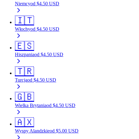
Niemcy
od
$
4.50
USD
🇮🇹
Włochy
od
$
4.50
USD
🇪🇸
Hiszpania
od
$
4.50
USD
🇹🇷
Turcja
od
$
4.50
USD
🇬🇧
Wielka Brytania
od
$
4.50
USD
🇦🇽
Wyspy Alandzkie
od
$
5.00
USD