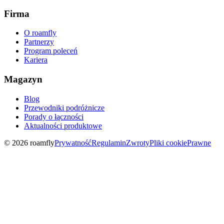
Firma
O roamfly
Partnerzy
Program poleceń
Kariera
Magazyn
Blog
Przewodniki podróżnicze
Porady o łączności
Aktualności produktowe
© 2026 roamfly
Prywatność
Regulamin
Zwroty
Pliki cookie
Prawne