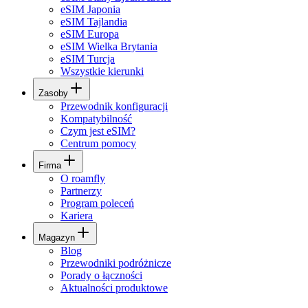
eSIM Japonia
eSIM Tajlandia
eSIM Europa
eSIM Wielka Brytania
eSIM Turcja
Wszystkie kierunki
Zasoby
Przewodnik konfiguracji
Kompatybilność
Czym jest eSIM?
Centrum pomocy
Firma
O roamfly
Partnerzy
Program poleceń
Kariera
Magazyn
Blog
Przewodniki podróżnicze
Porady o łączności
Aktualności produktowe