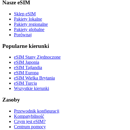
Nasze eSIM
Sklep eSIM
Pakiety lokalne
Pakiety regionalne
Pakiety globalne
Porównaj
Popularne kierunki
eSIM Stany Zjednoczone
eSIM Japonia
eSIM Tajlandia
eSIM Europa
eSIM Wielka Brytania
eSIM Turcja
Wszystkie kierunki
Zasoby
Przewodnik konfiguracji
Kompatybilność
Czym jest eSIM?
Centrum pomocy