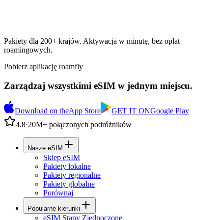
Pakiety dla 200+ krajów. Aktywacja w minutę, bez opłat
roamingowych.
Pobierz aplikację roamfly
Zarządzaj wszystkimi eSIM w jednym miejscu.
Download on the
App Store
GET IT ON
Google Play
4.8
·
20M+ połączonych podróżników
Nasze eSIM
Sklep eSIM
Pakiety lokalne
Pakiety regionalne
Pakiety globalne
Porównaj
Popularne kierunki
eSIM Stany Zjednoczone