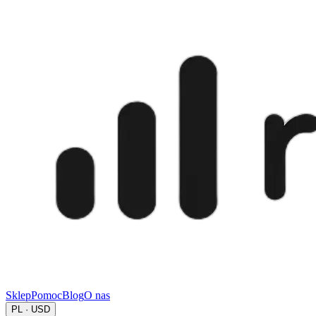
Sklep
Pomoc
Blog
O nas
PL · USD