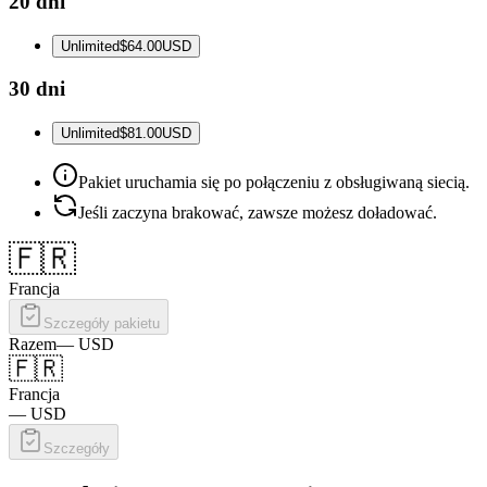
20 dni
Unlimited
$64.00
USD
30 dni
Unlimited
$81.00
USD
Pakiet uruchamia się po połączeniu z obsługiwaną siecią.
Jeśli zaczyna brakować, zawsze możesz doładować.
🇫🇷
Francja
Szczegóły pakietu
Razem
—
USD
🇫🇷
Francja
—
USD
Szczegóły