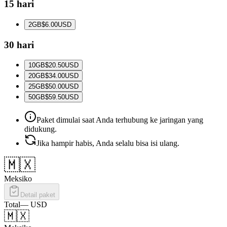
15 hari
2
GB
$6.00
USD
30 hari
10
GB
$20.50
USD
20
GB
$34.00
USD
25
GB
$50.00
USD
50
GB
$59.50
USD
Paket dimulai saat Anda terhubung ke jaringan yang
didukung.
Jika hampir habis, Anda selalu bisa isi ulang.
🇲🇽
Meksiko
Detail paket
Total
—
USD
🇲🇽