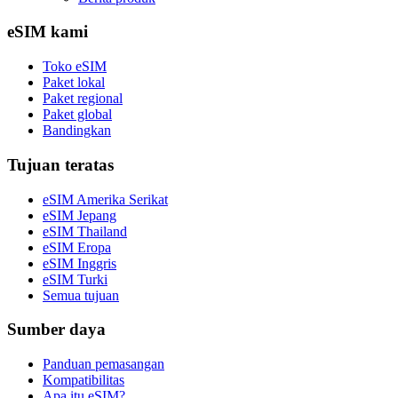
eSIM kami
Toko eSIM
Paket lokal
Paket regional
Paket global
Bandingkan
Tujuan teratas
eSIM Amerika Serikat
eSIM Jepang
eSIM Thailand
eSIM Eropa
eSIM Inggris
eSIM Turki
Semua tujuan
Sumber daya
Panduan pemasangan
Kompatibilitas
Apa itu eSIM?