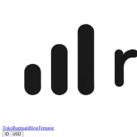
Toko
Bantuan
Blog
Tentang
ID · USD