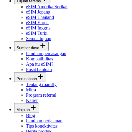
Tujuan teratas
eSIM Amerika Serikat
eSIM Jepang
eSIM Thailand
eSIM Eropa
eSIM Inggris
eSIM Turki
Semua tujuan
Sumber daya
Panduan pemasangan
Kompatibilitas
Apa itu eSIM?
Pusat bantuan
Perusahaan
Tentang roamfly
Mitra
Program referral
Karier
Majalah
Blog
Panduan perjalanan
Tips konektivitas
Berita produk