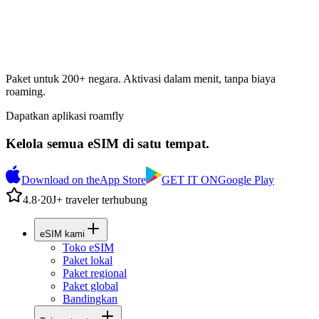
Paket untuk 200+ negara. Aktivasi dalam menit, tanpa biaya
roaming.
Dapatkan aplikasi roamfly
Kelola semua eSIM di satu tempat.
Download on the
App Store
GET IT ON
Google Play
4.8
·
20J+ traveler terhubung
eSIM kami
Toko eSIM
Paket lokal
Paket regional
Paket global
Bandingkan