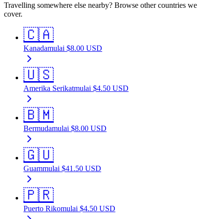
Travelling somewhere else nearby? Browse other countries we
cover.
🇨🇦
Kanada
mulai
$
8.00
USD
🇺🇸
Amerika Serikat
mulai
$
4.50
USD
🇧🇲
Bermuda
mulai
$
8.00
USD
🇬🇺
Guam
mulai
$
41.50
USD
🇵🇷
Puerto Riko
mulai
$
4.50
USD