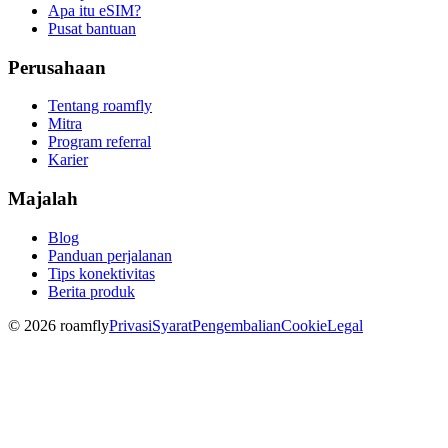
Apa itu eSIM?
Pusat bantuan
Perusahaan
Tentang roamfly
Mitra
Program referral
Karier
Majalah
Blog
Panduan perjalanan
Tips konektivitas
Berita produk
© 2026 roamfly
Privasi
Syarat
Pengembalian
Cookie
Legal