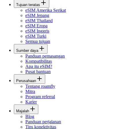
Tujuan teratas
eSIM Amerika Serikat
eSIM Jepang
eSIM Thailand
eSIM Eropa
eSIM Inggris
eSIM Turki
Semua tujuan
Sumber daya
Panduan pemasangan
Kompatibilitas
Apa itu eSIM?
Pusat bantuan
Perusahaan
Tentang roamfly
Mitra
Program referral
Karier
Majalah
Blog
Panduan perjalanan
Tips konektivitas