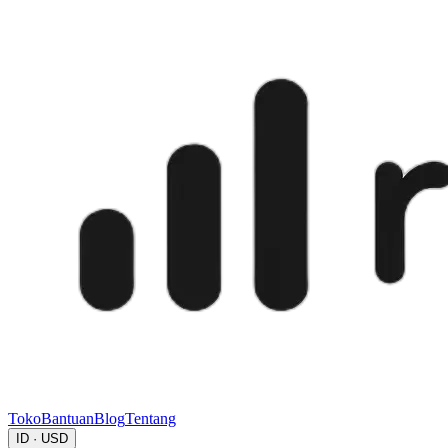
Toko
Bantuan
Blog
Tentang
ID · USD