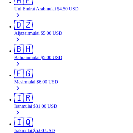
🇦🇪
Uni Emirat Arab
mulai
$
4.50
USD
🇩🇿
Aljazair
mulai
$
5.00
USD
🇧🇭
Bahrain
mulai
$
5.00
USD
🇪🇬
Mesir
mulai
$
6.00
USD
🇮🇷
Iran
mulai
$
31.00
USD
🇮🇶
Irak
mulai
$
5.00
USD