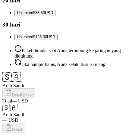
20 hari
Unlimited
$83.50
USD
30 hari
Unlimited
$123.00
USD
Paket dimulai saat Anda terhubung ke jaringan yang
didukung.
Jika hampir habis, Anda selalu bisa isi ulang.
🇸🇦
Arab Saudi
Detail paket
Total
—
USD
🇸🇦
Arab Saudi
—
USD
Detail