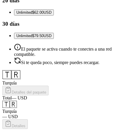
20 días
Unlimited
$62.00
USD
30 días
Unlimited
$79.50
USD
El paquete se activa cuando te conectes a una red
compatible.
Si te queda poco, siempre puedes recargar.
🇹🇷
Turquía
Detalles del paquete
Total
—
USD
🇹🇷
Turquía
—
USD
Detalles