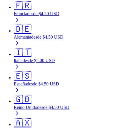
🇫🇷
Francia
desde
$
4.50
USD
🇩🇪
Alemania
desde
$
4.50
USD
🇮🇹
Italia
desde
$
5.00
USD
🇪🇸
España
desde
$
4.50
USD
🇬🇧
Reino Unido
desde
$
4.50
USD
🇦🇽