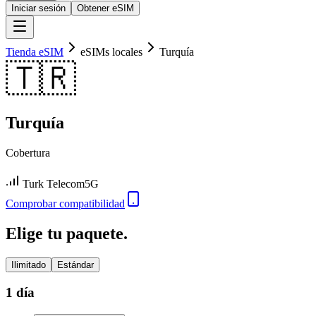
Iniciar sesión
Obtener eSIM
Tienda eSIM
eSIMs locales
Turquía
🇹🇷
Turquía
Cobertura
Turk Telecom
5G
Comprobar compatibilidad
Elige tu paquete.
Ilimitado
Estándar
1 día