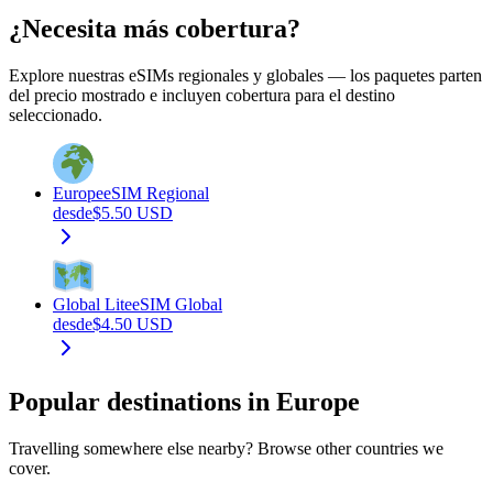
¿Necesita más cobertura?
Explore nuestras eSIMs regionales y globales — los paquetes parten
del precio mostrado e incluyen cobertura para el destino
seleccionado.
Europe
eSIM Regional
desde
$
5.50
USD
Global Lite
eSIM Global
desde
$
4.50
USD
Popular destinations in Europe
Travelling somewhere else nearby? Browse other countries we
cover.