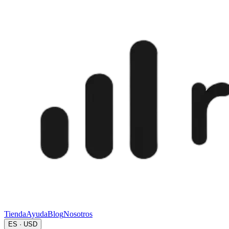
Tienda
Ayuda
Blog
Nosotros
ES · USD