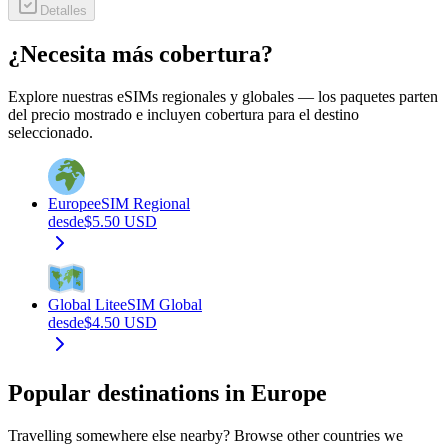
Detalles
¿Necesita más cobertura?
Explore nuestras eSIMs regionales y globales — los paquetes parten
del precio mostrado e incluyen cobertura para el destino
seleccionado.
Europe
eSIM Regional
desde
$
5.50
USD
Global Lite
eSIM Global
desde
$
4.50
USD
Popular destinations in Europe
Travelling somewhere else nearby? Browse other countries we