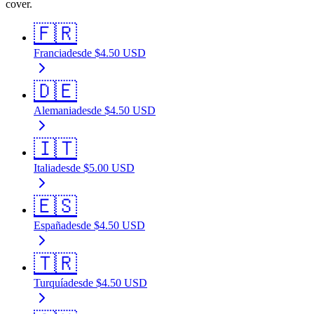
cover.
🇫🇷
Francia
desde
$
4.50
USD
🇩🇪
Alemania
desde
$
4.50
USD
🇮🇹
Italia
desde
$
5.00
USD
🇪🇸
España
desde
$
4.50
USD
🇹🇷
Turquía
desde
$
4.50
USD