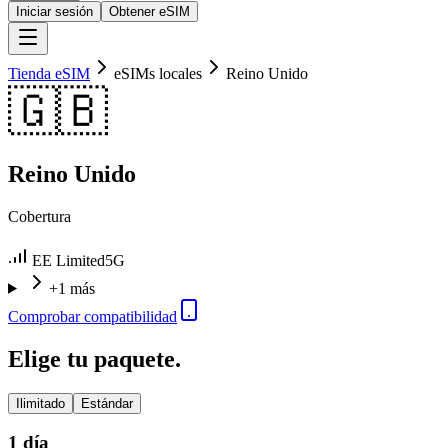
Iniciar sesión
Obtener eSIM
Tienda eSIM
eSIMs locales
Reino Unido
🇬🇧
Reino Unido
Cobertura
EE Limited
5G
+1 más
Comprobar compatibilidad
Elige tu paquete.
Ilimitado
Estándar
1 día