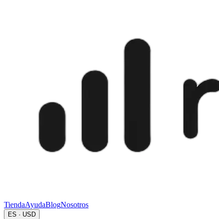
Tienda
Ayuda
Blog
Nosotros
ES · USD