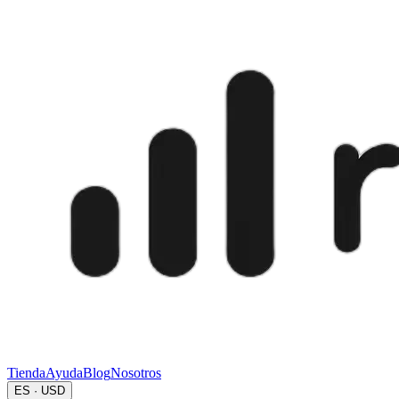
Tienda
Ayuda
Blog
Nosotros
ES · USD