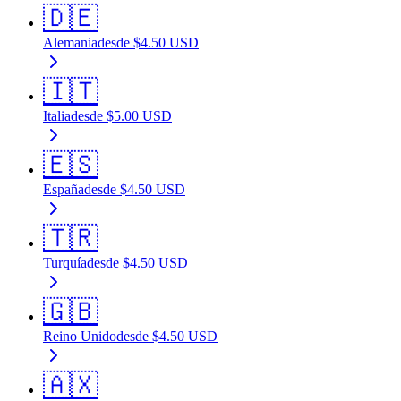
🇩🇪
Alemania
desde
$
4.50
USD
🇮🇹
Italia
desde
$
5.00
USD
🇪🇸
España
desde
$
4.50
USD
🇹🇷
Turquía
desde
$
4.50
USD
🇬🇧
Reino Unido
desde
$
4.50
USD
🇦🇽