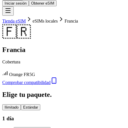
Iniciar sesión
Obtener eSIM
Tienda eSIM
eSIMs locales
Francia
🇫🇷
Francia
Cobertura
Orange FR
5G
Comprobar compatibilidad
Elige tu paquete.
Ilimitado
Estándar
1 día