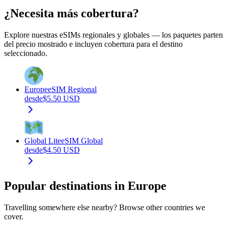
¿Necesita más cobertura?
Explore nuestras eSIMs regionales y globales — los paquetes parten
del precio mostrado e incluyen cobertura para el destino
seleccionado.
Europe
eSIM Regional
desde
$
5.50
USD
Global Lite
eSIM Global
desde
$
4.50
USD
Popular destinations in Europe
Travelling somewhere else nearby? Browse other countries we
cover.