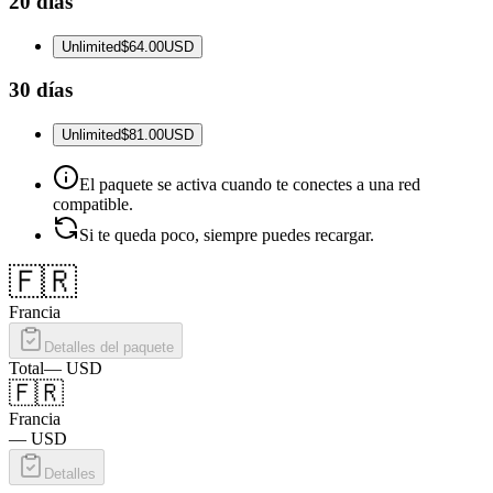
20 días
Unlimited
$64.00
USD
30 días
Unlimited
$81.00
USD
El paquete se activa cuando te conectes a una red
compatible.
Si te queda poco, siempre puedes recargar.
🇫🇷
Francia
Detalles del paquete
Total
—
USD
🇫🇷
Francia
—
USD
Detalles