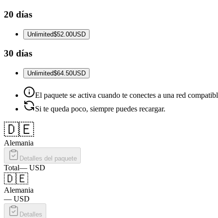
20 días
Unlimited
$52.00
USD
30 días
Unlimited
$64.50
USD
El paquete se activa cuando te conectes a una red compatibl
Si te queda poco, siempre puedes recargar.
🇩🇪
Alemania
Detalles del paquete
Total
—
USD
🇩🇪
Alemania
—
USD
Detalles