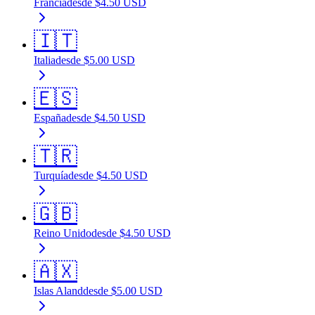
Francia
desde
$
4.50
USD
🇮🇹
Italia
desde
$
5.00
USD
🇪🇸
España
desde
$
4.50
USD
🇹🇷
Turquía
desde
$
4.50
USD
🇬🇧
Reino Unido
desde
$
4.50
USD
🇦🇽
Islas Aland
desde
$
5.00
USD