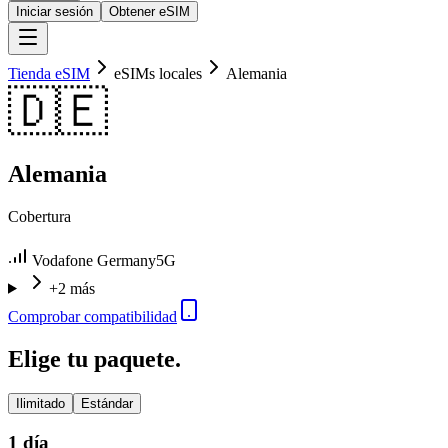
Iniciar sesión
Obtener eSIM
Tienda eSIM
eSIMs locales
Alemania
🇩🇪
Alemania
Cobertura
Vodafone Germany
5G
+2 más
Comprobar compatibilidad
Elige tu paquete.
Ilimitado
Estándar
1 día