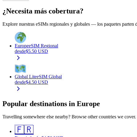
¿Necesita más cobertura?
Explore nuestras eSIMs regionales y globales — los paquetes parten d
Europe
eSIM Regional
desde
$
5.50
USD
Global Lite
eSIM Global
desde
$
4.50
USD
Popular destinations in Europe
Travelling somewhere else nearby? Browse other countries we cover.
🇫🇷