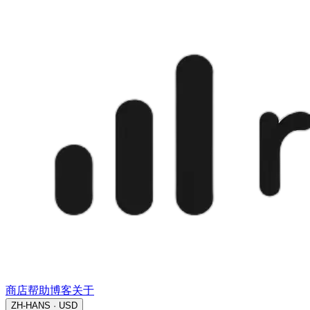
商店
帮助
博客
关于
ZH-HANS · USD