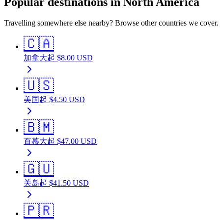
Popular destinations in North America
Travelling somewhere else nearby? Browse other countries we cover.
🇨🇦
加拿大
起
$
8.00
USD
🇺🇸
美国
起
$
4.50
USD
🇧🇲
百慕大
起
$
47.00
USD
🇬🇺
关岛
起
$
41.50
USD
🇵🇷