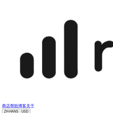
商店
帮助
博客
关于
ZH-HANS · USD