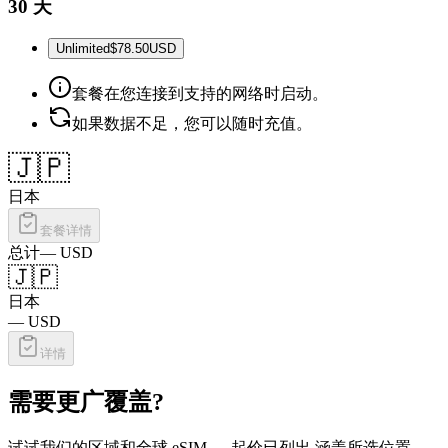
30 天
Unlimited
$78.50
USD
套餐在您连接到支持的网络时启动。
如果数据不足，您可以随时充值。
🇯🇵
日本
套餐详情
总计
—
USD
🇯🇵
日本
—
USD
详情
需要更广覆盖?
试试我们的区域和全球 eSIM — 起价已列出,涵盖所选位置。