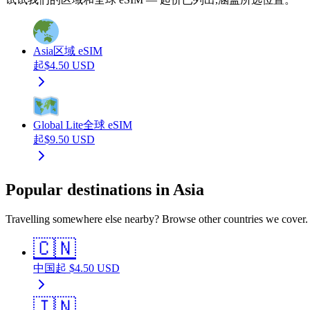
Asia
区域 eSIM
起
$
4.50
USD
Global Lite
全球 eSIM
起
$
9.50
USD
Popular destinations in Asia
Travelling somewhere else nearby? Browse other countries we cover.
🇨🇳
中国
起
$
4.50
USD
🇮🇳