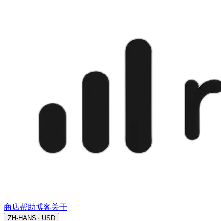
商店
帮助
博客
关于
ZH-HANS · USD