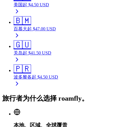
美国
起
$
4.50
USD
🇧🇲
百慕大
起
$
47.00
USD
🇬🇺
关岛
起
$
41.50
USD
🇵🇷
波多黎各
起
$
4.50
USD
旅行者为什么选择 roamfly。
本地、区域、全球覆盖