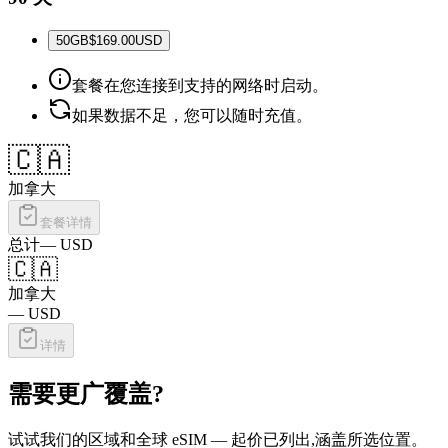
50
GB
$169.00
USD
套餐在您连接到支持的网络时启动。
如果数据不足，您可以随时充值。
🇨🇦
加拿大
套餐详情
总计
—
USD
🇨🇦
加拿大
—
USD
详情
需要更广覆盖?
试试我们的区域和全球 eSIM — 起价已列出,涵盖所选位置。