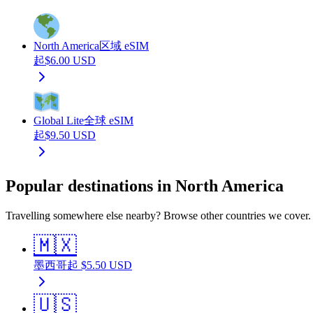
North America
区域 eSIM
起
$
6.00
USD
Global Lite
全球 eSIM
起
$
9.50
USD
Popular destinations in North America
Travelling somewhere else nearby? Browse other countries we cover.
🇲🇽
墨西哥
起
$
5.50
USD
🇺🇸