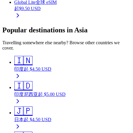
Global Lite
全球 eSIM
起
$
9.50
USD
Popular destinations in Asia
Travelling somewhere else nearby? Browse other countries we
cover.
🇮🇳
印度
起
$
4.50
USD
🇮🇩
印度尼西亚
起
$
5.00
USD
🇯🇵
日本
起
$
4.50
USD