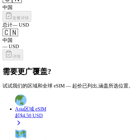
中国
套餐详情
总计
—
USD
🇨🇳
中国
—
USD
详情
需要更广覆盖?
试试我们的区域和全球 eSIM — 起价已列出,涵盖所选位置。
Asia
区域 eSIM
起
$
4.50
USD